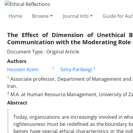
Home
Browse
Journal Info
Guide for Au
The Effect of Dimension of Unethical B
Communication with the Moderating Role o
Document Type : Original Article
Authors
1
2
Hossein Azimi
Sima Paribeigi
1
Associate professor, Department of Management and Ac
Iran.
2
M.A. at Human Resource Management, University of Zan
Abstract
Today, organizations are increasingly involved in wha
righteousness must be redefined as the boundary be
beings have special ethical characteristics in the i