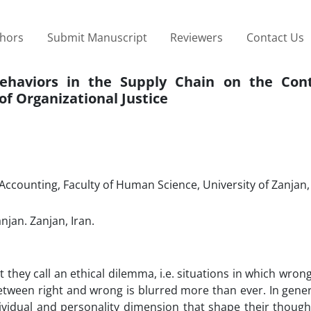
thors
Submit Manuscript
Reviewers
Contact Us
ehaviors in the Supply Chain on the Cont
f Organizational Justice
counting, Faculty of Human Science, University of Zanjan,
jan. Zanjan, Iran.
t they call an ethical dilemma, i.e. situations in which wro
tween right and wrong is blurred more than ever. In gene
ndividual and personality dimension that shape their thoug