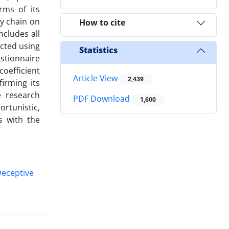
rms of its
ly chain on
How to cite
ncludes all
ected using
Statistics
stionnaire
 coefficient
Article View
2,439
irming its
e research
PDF Download
1,600
ortunistic,
s with the
eceptive