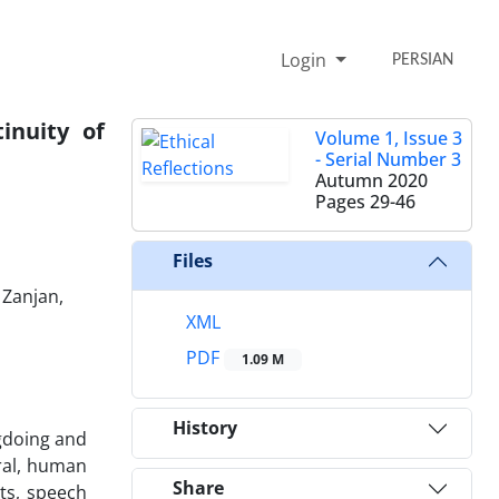
Login
PERSIAN
inuity of
Volume 1, Issue 3
- Serial Number 3
Autumn 2020
Pages
29-46
Files
 Zanjan,
XML
PDF
1.09 M
History
ngdoing and
ral, human
Share
hts, speech