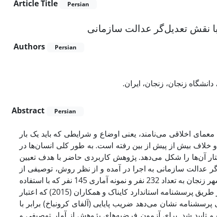
Article Title
Persian
ت با نقش تعدیل‌گر عدالت سازمانی
Authors
Persian
دانشگاه زنجان، زنجان، ایران
Abstract
Persian
 معمای اخلاقی می‌نامند، یعنی اوضاع و شرایطی که باید یک بار
خلاف بیش از پیش از بین رفته است. به طور کلی انسان‌ها در
ار آن‌ها را شکل می‌دهد. پژوهش کاربردی حاضر با هدف تعیین
ل‌گر عدالت سازمانی به اجرا در آمده و از نظر روش، توصیفی از
نوع پیمایشی است. جامعه آماری شامل کلیه مدیران و کارشناسان داروخانه‌های شهر زنجان به تعداد 232 نفر و نمونه آماری 145 نفر که با استفاده
از فرمول کوکران و به روش تصادفی ساده انتخاب شده است. داده‌های پژوهش از طریق پرسشنامه استاندارد کایناک و همکاران (2015) که اعتبار
ی پرسشنامه نشان می‌دهد ضریب پایایی (آلفای کرونباخ) برابر با
0.813 و میزان روایی بر اساس تحلیل عاملی (KMO) وده و تایید شد. برای آزمون فرضیه‌های پژوهش از آمار توصیفی و