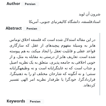
Author
Persian
شرون آن لوید
استادفلسفه، دانشگاه کالیفرنیای جنوبی، آمریکا
Abstract
Persian
در این مقاله استدلال شده است که فلسفه اخلاق توماس
هابز به وسیلة مفهوم پیچیده­ای از عقل که سازگاری
قواعد عقلی و قابلیت تعقل را ایجاد می­کند، به هم پیوسته
شده است. تعاریف هابز از درستی به مقابله به مثل، و از
خوبی اخلاقی به جامعه پذیری، متعلق به یک نظریه اصیل
و جذاب است که نه غایت­گرایانه است و نه وظیفه­گرایانه
سنتی؛ و نه آنگونه که شارحان مختلف او را به ذهنیت­گرا،
قراردادگرا، خودگرا یا طرفدار نظریه امر الهی تفسیر
کرده­اند.
Keywords
Persian