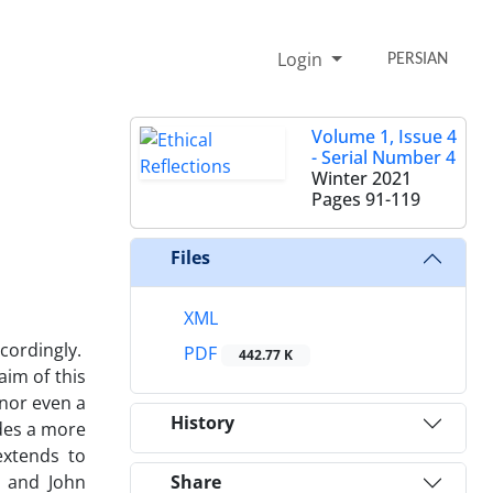
Login
PERSIAN
Volume 1, Issue 4
- Serial Number 4
Winter 2021
Pages
91-119
Files
XML
ccordingly.
PDF
442.77 K
aim of this
 nor even a
History
ides a more
extends to
l and John
Share