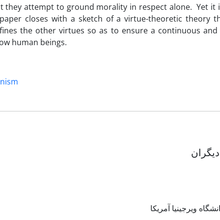
t they attempt to ground morality in respect alone. Yet it i
 paper closes with a sketch of a virtue-theoretic theory t
fines the other virtues so as to ensure a continuous and 
ellow human beings.
anism
دیگران
نشگاه ویرجینیا آمریکا