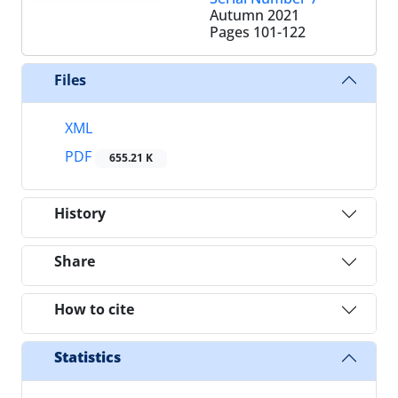
Autumn 2021
Pages
101-122
Files
XML
PDF
655.21 K
History
Share
How to cite
Statistics