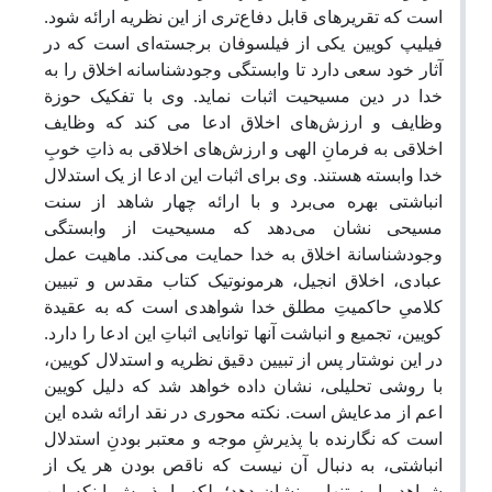
است که تقریرهای قابل دفاع‌تری از این نظریه ارائه شود.
فیلیپ کویین یکی از فیلسوفان برجسته‌ای است که در
آثار خود سعی دارد تا وابستگی وجودشناسانه اخلاق را به
خدا در دین مسیحیت اثبات نماید. وی با تفکیک حوزة
وظایف و ارزش‌های اخلاق ادعا می کند که وظایف
اخلاقی به فرمانِ الهی و ارزش‌های اخلاقی به ذاتِ خوبِ
خدا وابسته هستند. وی برای اثبات این ادعا از یک استدلال
انباشتی بهره می‌برد و با ارائه چهار شاهد از سنت
مسیحی نشان می‌دهد که مسیحیت از وابستگی
وجودشناسانة اخلاق به خدا حمایت می‌کند. ماهیت عمل
عبادی، اخلاق انجیل، هرمونوتیک کتاب مقدس و تبیین
کلامیِ حاکمیتِ مطلق خدا شواهدی است که به عقیدة
کویین، تجمیع و انباشت آنها توانایی اثباتِ این ادعا را دارد.
در این نوشتار پس از تبیین دقیق نظریه و استدلال کویین،
با روشی تحلیلی، نشان داده خواهد شد که دلیل کویین
اعم از مدعایش است. نکته محوری در نقد ارائه شده این
است که نگارنده با پذیرشِ موجه و معتبر بودنِ استدلال
انباشتی، به دنبال آن نیست که ناقص بودن هر یک از
شواهد را به تنهایی نشان دهد؛ بلکه با پذیرش اینکه این