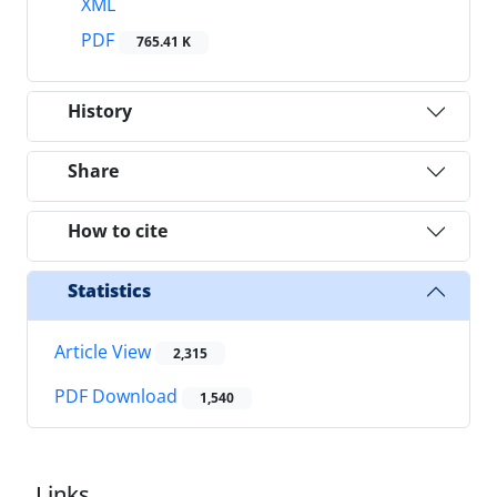
XML
PDF
765.41 K
History
Share
How to cite
Statistics
Article View
2,315
PDF Download
1,540
Links