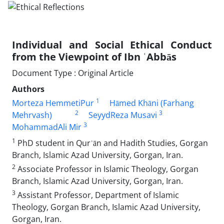
Individual and Social Ethical Conduct
from the Viewpoint of Ibn ʿAbbās
Document Type : Original Article
Authors
1
Morteza HemmetiPur
Hāmed Khāni (Farhang
2
3
Mehrvash)
SeyydReza Musavi
3
MohammadAli Mir
1
PhD student in Qurʾān and Hadith Studies, Gorgan
Branch, Islamic Azad University, Gorgan, Iran.
2
Associate Professor in Islamic Theology, Gorgan
Branch, Islamic Azad University, Gorgan, Iran.
3
Assistant Professor, Department of Islamic
Theology, Gorgan Branch, Islamic Azad University,
Gorgan, Iran.