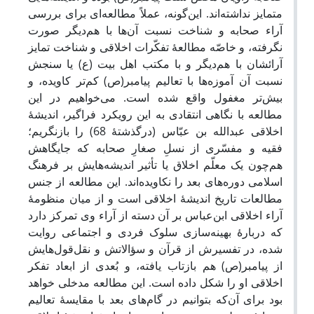
متمایز نداشته‌اند. این‌گونه، عملاً مطالعه‌ای برای بررسی
آراء صحابه و شناخت نسبت آن‌ها با هم‌دیگر صورت
نگرفته، و خاصّه مطالعۀ تفکّرات اخلاقی و شناخت تمایز
آرائشان با هم‌دیگر و با مکتب اهل بیت (ع) یا سنجش
نسبت آن آموزه‌ها با تعالیم پیامبر(ص) کم‌تر کاویده، و
بیش‌تر مغفول واقع شده است. می‌خواهیم در این
مطالعه با نگاهی انتقادی به این رویکرد فراگیر، اندیشۀ
اخلاقی عبدالله بن عبّاس (درگذشتۀ 68) را بازنگریم؛
فقیه و مفسّری از نسلِ صغارِ صحابه که جایگاهش
هم‌چون یک معلّم اخلاق یا تأثیر اندیشه‌هایش بر فرهنگ
اسلامی دوره‌های بعد را نکاویده‌اند. این مطالعه از جنس
مطالعات تاریخ اندیشۀ اخلاقی است و از میان منظومۀ
آراء اخلاقی ابن‌عباس بر آن دسته از آراء وی تمرکز دارد
که دربارۀ بهینه‌سازی سلوک فردی و اجتماعی روایت
شده، در تفسیرش از قرآن و سؤالاتش و نقل‌قول‌هایش
از پیامبر(ص) هم بازتاب یافته، و بُعدی از ابعاد تفکر
اخلاقی او را شکل داده است. این مطالعه مدخلی خواهد
بود برای آن‌که بتوانیم در گام‌های بعد با مقایسۀ تعالیم