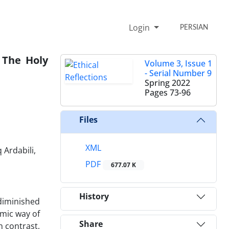
Login
PERSIAN
 The Holy
Volume 3, Issue 1
- Serial Number 9
Spring 2022
Pages
73-96
Files
XML
 Ardabili,
PDF
677.07 K
History
 diminished
amic way of
Share
n contrast,