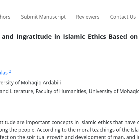
thors
Submit Manuscript
Reviewers
Contact Us
 and Ingratitude in Islamic Ethics Based on
2
alas
ersity of Mohaqiq Ardabili
d Literature, Faculty of Humanities, University of Mohaqiq
atitude are important concepts in Islamic ethics that have
mong the people. According to the moral teachings of the Isl
 effect on the spiritual growth and development of man, and i