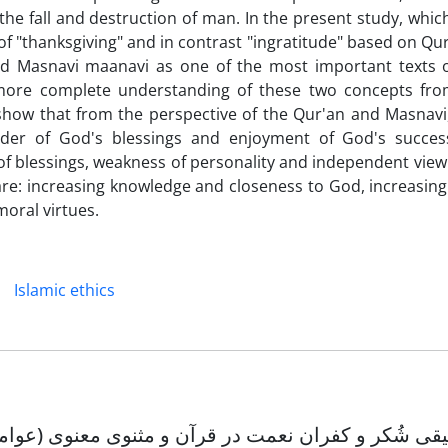
s the fall and destruction of man. In the present study, whi
of "thanksgiving" and in contrast "ingratitude" based on Qu
nd Masnavi maanavi as one of the most important texts o
 more complete understanding of these two concepts fr
y show that from the perspective of the Qur'an and Masnav
minder of God's blessings and enjoyment of God's succe
ct of blessings, weakness of personality and independent view
re: increasing knowledge and closeness to God, increasing 
moral virtues.
Islamic ethics
قی شُکر و کفران نعمت در قرآن و مثنوی معنوی (عوامل