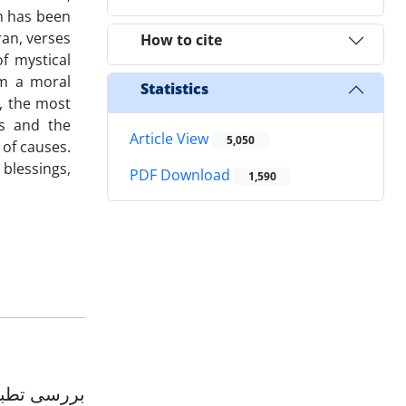
ch has been
ran, verses
How to cite
f mystical
om a moral
Statistics
i, the most
ss and the
Article View
5,050
 of causes.
blessings,
PDF Download
1,590
بررسی تطبی)