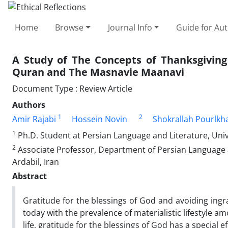
Home
Browse
Journal Info
Guide for Au
A Study of The Concepts of Thanksgiving
Quran and The Masnavie Maanavi
Document Type : Review Article
Authors
1
2
Amir Rajabi
Hossein Novin
Shokrallah Pourlkh
1
Ph.D. Student at Persian Language and Literature, Univ
2
Associate Professor, Department of Persian Language an
Ardabil, Iran
Abstract
Gratitude for the blessings of God and avoiding ingr
today with the prevalence of materialistic lifestyle a
life, gratitude for the blessings of God has a special