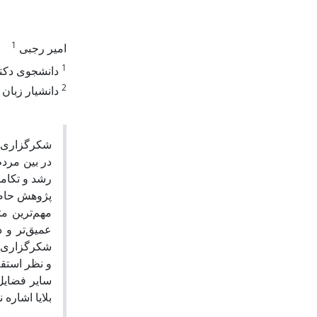
1
امیر رجبی
1
دانشجوی دکتر.
2
دانشیار زبان.
شکرگزاری در
در بین مرد
رشد و تکام
پژوهش حاضر
مهم‌ترین م
عمیق‌‌تر و 
شکرگزاری: 
و نظر استق
سایر فضایل
بلایا اشاره .