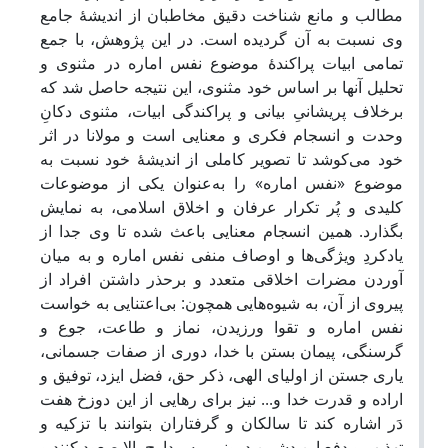
مطالب و مانع شناخت دقیق مخاطبان از اندیشۀ جامع
وی نسبت به آن گردیده است. در این پژوهش، با جمع
تمامی ابیات پراکندۀ موضوع نفس اماره در مثنوی و
تحلیل آنها بر اساس خود مثنوی، این نتیجه حاصل شد که
برخلاف پریشانیِ بیانی و پراکندگی ابیات، مثنوی دکانِ
وحدت و انسجام فکری و معنایی است و مولانا در اثر
خود می‌کوشد تا تصویر کاملی از اندیشۀ خود نسبت به
موضوع «نفس اماره» را به‌عنوان یکی از موضوعات
کلیدی و پُر تکرار عرفان و اخلاق اسلامی، به نمایش
بگذارد. همین انسجام معنایی باعث شده تا وی جدا از
یادکردِ ویژگی‌ها و اوصاف منفی نفس اماره و به میان
آوردن مضرات اخلاقی متعدد و برحذر داشتن افراد از
پیروی از آن، به شیوه‌هایی همچون: بی‌اعتنایی به خواست
نفس اماره و تقوا ورزیدن، نماز و طاعت، جوع و
گرسنگی، پیمان بستن با خدا، دوری از صفات جسمانی،
یاری جستن از اولیای الهی، ذکر حق، فضل ایزد، توفیق و
اراده و قدرت خدا و... نیز برای رهایی از این دوزخ هفت
دَر اشاره کند تا سالکان و گرفتاران بتوانند با تزکیه و
تهذیب و دفع این دشمن درونی، به مدارج بالا صعود کنند و