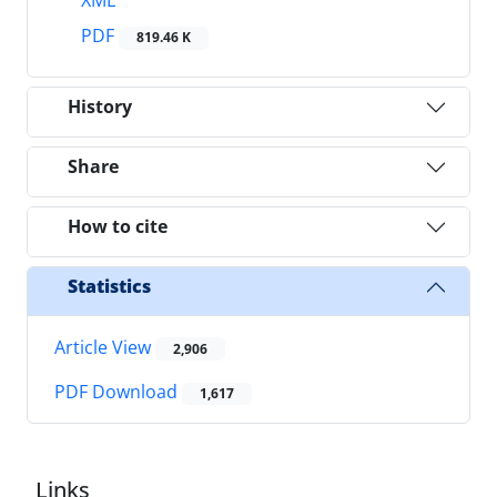
XML
PDF
819.46 K
History
Share
How to cite
Statistics
Article View
2,906
PDF Download
1,617
Links