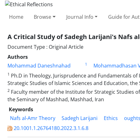
Home
Browse
Journal Info
Guide for Au
A Critical Study of Sadegh Larijani's Nafs a
Document Type : Original Article
Authors
1
Mohammad Daneshnahad
Mohammadhasan Va
1
Ph.D in Theology, Jurisprudence and Fundamentals of Is
Strategic Studies of Islamic Sciences and Education, th
2
Faculty member of the Institute for Strategic Studies
the Seminary of Mashhad, Mashhad, Iran
Keywords
Nafs al-Amr Theory
Sadegh Larijani
Ethics
oughts
20.1001.1.26764180.2022.3.1.6.8