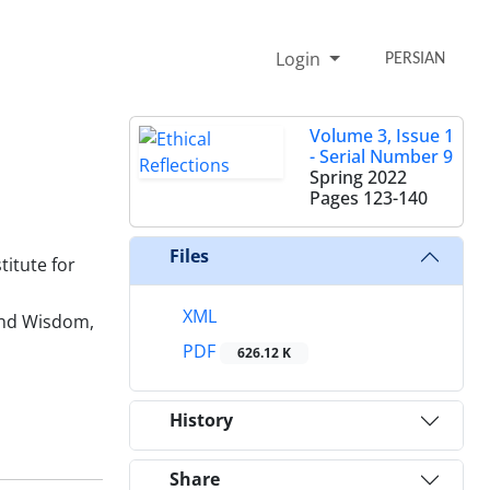
Login
PERSIAN
Volume 3, Issue 1
- Serial Number 9
Spring 2022
Pages
123-140
Files
titute for
XML
 and Wisdom,
PDF
626.12 K
History
Share