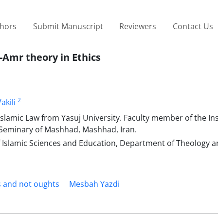
thors
Submit Manuscript
Reviewers
Contact Us
l-Amr theory in Ethics
2
kili
lamic Law from Yasuj University. Faculty member of the Ins
e Seminary of Mashhad, Mashhad, Iran.
 of Islamic Sciences and Education, Department of Theology
 and not oughts
Mesbah Yazdi