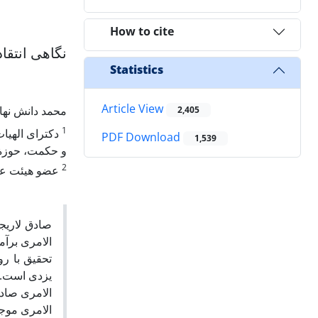
How to cite
نگاهی انتقا
Statistics
Article View
محمد دانش نها
2,405
1
دکترای الهیا
PDF Download
1,539
و حکمت، حوزة 
2
عضو هیئت علم
صادق لاریجا
الامری برآم
تحقیق با رو
یزدی است. ب
الامری صادق
الامری موجب