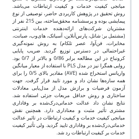
میانجی کیفیت خدمات و کیفیت ارتباطات می‌باشد.
روش تحقیق در پژوهش کاربردی حاضر، توصیفی از نوع
پیمایشی بوده و پرسشنامه محقق‌ساخته، بین 215 نفر از
مشتریان شرکت‌های ارائه‌دهنده خدمات اینترنتی
(مشتمل بر: شاتل، پارس‌آنلاین، آسیاتک، های‌وب، صبانت،
مخابرات، فن‌آوا، عصر تلکام) به روش نمونه‌گیری
غیراحتمالی در دسترس توزیع گردید. ضریب پایایی
کرونباخ در این مطالعه برابر 0/86 و بالاتر از 0/7 بود.
روایی همگرا نیز در مدل PLS با استفاده از معیار میانگین
واریانس استخراج شده (AVE) مقادیر بالای 0/5 را برای
همه سازه‌ها ﻧﺸﺎن داد و مورد تایید قرار گرفت. جهت
آزمون فرضیات و برازش مدل از مدل‌یابی معادلات
ساختاری و روش حداقل مربعات جزئی استفاده شد.
نتایج نشان داد عدالت خدماتی‌درک‌شده بر وفاداری
مشتری تأثیر مثبت و معناداری دارد. همچنین نقش
میانجی کیفیت خدمات و کیفیت ارتباطات در تاثیر عدالت
خدماتی‌درک‌شده بر وفاداری تایید گردید. ولی تأثیر کیفیت
خدمات بر کیفیت ارتباطات رد شد.