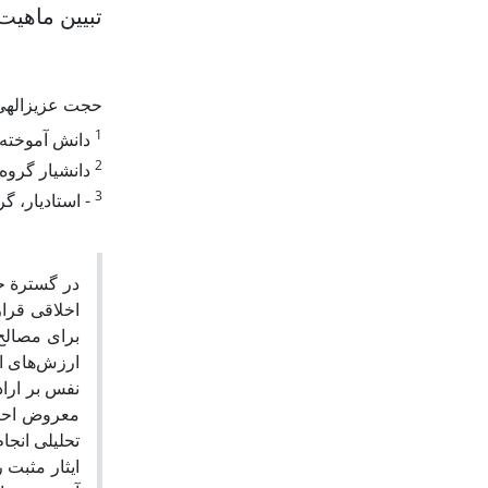
تبیین ماهیت
حجت عزیزاله
1
دانش آموخته د
2
دانشیار گروه.
3
استادیار، گرو
در گسترة حی
اخلاقی قرار
برای مصالح 
ارزش‌های ا
نفس بر اراد
معروض احک-
تحلیلی انجا
ایثار مثبت،