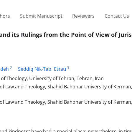
thors
Submit Manuscript
Reviewers
Contact Us
 and its Rulings from the Point of View of Jur
2
3
adeh
Seddiq Nik-Tabʿ Etāatī
 of Theology, University of Tehran, Tehran, Iran
 of Law and Theology, Shahid Bahonar University of Kerman
 of Law and Theology, Shahid Bahonar University of Kerman
nd kindness" have had a special place; nevertheless, in time