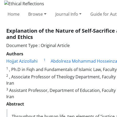
Home
Browse
Journal Info
Guide for Au
Explanation of the Nature of Self-Sacrifice
and Ethics
Document Type : Original Article
Authors
1
Hojjat Azizollahi
Abdolreza Mohammad Hosseinz
1
, Ph.D in Fiqh and Fundamentals of Islamic Law, Faculty
2
, Associate Professor of Theology Department, Faculty
Iran
3
Assistant Professor, Department of Education, Faculty
Iran
Abstract
Throughout the human life, two elements of "justice a