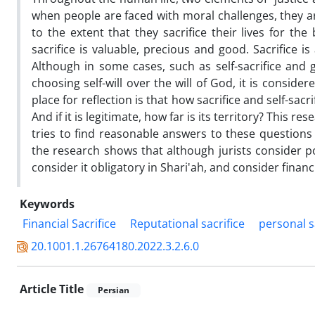
when people are faced with moral challenges, they are
to the extent that they sacrifice their lives for th
sacrifice is valuable, precious and good. Sacrifice 
Although in some cases, such as self-sacrifice and g
choosing self-will over the will of God, it is consid
place for reflection is that how sacrifice and self-sac
And if it is legitimate, how far is its territory? This 
tries to find reasonable answers to these questions 
the research shows that although jurists consider po
consider it obligatory in Shari'ah, and consider financi
Keywords
Financial Sacrifice
Reputational sacrifice
personal s
20.1001.1.26764180.2022.3.2.6.0
Article Title
Persian