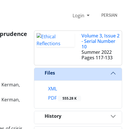
Login
PERSIAN
isprudence
Volume 3, Issue 2
- Serial Number
10
Summer 2022
Pages
117-133
Files
, Kerman,
XML
PDF
555.28 K
, Kerman,
History
s of crisis