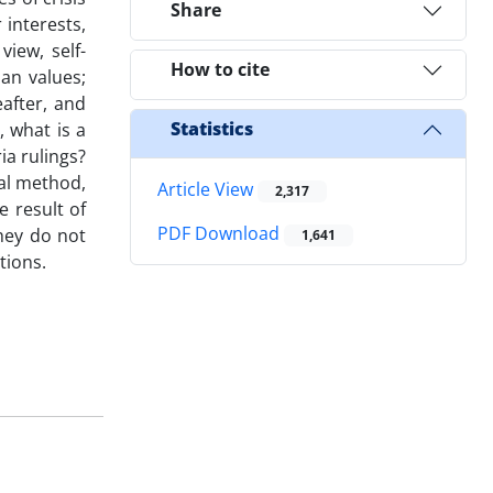
Share
 interests,
view, self-
How to cite
man values;
eafter, and
Statistics
, what is a
ia rulings?
cal method,
Article View
2,317
e result of
PDF Download
they do not
1,641
tions.