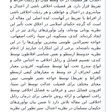
تفریط قرار دارد. هر فضیلت اخلاقی ناشی از اعتدال و
میانه‌روی در اعمال و عواطف و هر رذیلت اخلاقی ناشی
از افراط یا تفریط در آنهاست. ایدة اصلی این مقاله آن
است که گرچه حکمای اسلامی در اخلاق تحت تأثیر این
نظریه یونانی بوده‌اند، ولی نوآوری‌های زیادی نیز در آن
ایجاد کرده‌اند. کندی، مسکویه، ابن سینا، راغب اصفهانی،
خواجه نصیرالدین طوسی بیشترین نوآوری‌ها را در این
نظریه داشته‌اند. برخی از این ابتکارات عبارتند از: ادغام
نظریه حدوسط ارسطو و نفس شناسی افلاطون توسط
کندی، تقسیم فضایل و رذایل اخلاقی به اجناس عالی و
انواع مندرج تحت آنها توسط مسکویه، افزودن معیار
کیفی انحراف از حد وسط به معیارهای کیفی ارسطو
(افراط و تفریط) توسط خواجه نصیر طوسی، تبیین
معنای مختلف برای فضیلت عدالت توسط ابن سینا،
افزودن فضایل دینی و عرفانی به فضایل اخلاقی توسط
راغب اصفهانی و ارائة روش جامعی برای درمان رذایل
اخلاقی. این مقاله تلاش دارد تا ضمن بیان نوآوری‌های
حکیمان مسلمان در نظریه اعتدال، سیر تطور این نظریه