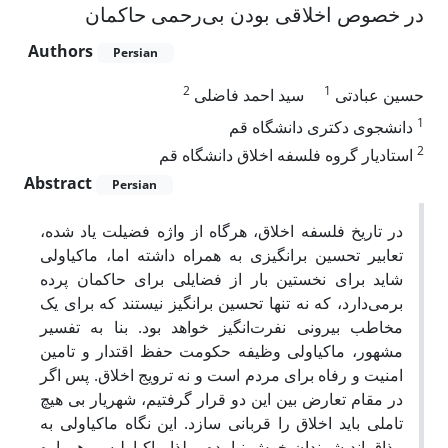
در خصوص اخلاقی بودن بی‌رحمی حاکمان
Authors
Persian
2
1
حسین عبادتی
سید احمد فاضلی
1
دانشجوی دکتری دانشگاه قم
2
استادیار گروه فلسفه اخلاق دانشگاه قم
Abstract
Persian
در تاریخ فلسفه اخلاق، هرگاه از واژه فضیلت یاد شده،
تعابیر تحسین برانگیزی به همراه داشته اما، ماکیاولی
شاید برای نخستین بار از فضایلی برای حاکمان پرده
بر‌می‌دارد، که نه تنها تحسین برانگیز نیستند که برای یک
مخاطب بیرونی نفرت‌انگیز خواهد بود. بنا به تفسیر
مشهور، ماکیاولی وظیفه حکومت حفظ اقتدار و تامین
امنیت و رفاه برای مردم است و نه ترویج اخلاق. پس اگر
در مقام تعارض بین این دو قرار گرفتیم، شهریار بی هیچ
تاملی باید اخلاق را قربانی سازد. این نگاه ماکیاولی به
مذاق اندیشمندان خوش نیامده و لذا ماکیاولیسم همواره