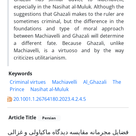
especially in the Nasihat al-Muluk. Although the
suggestions that Ghazali makes to the ruler are
sometimes criminal, but the difference in the
foundations and type of moral approach
between Machiavelli and Ghazali will determine
a different fate. Because Ghazali, unlike
Machiavelli, is a virtuoso and by the way
criticizes utilitarianism.
Keywords
Criminal virtues
Machiavelli
Al_Ghazali
The
Prince
Nasihat al-Muluk
20.1001.1.26764180.2023.4.2.4.5
Article Title
Persian
فضایل مجرمانه مقایسه دیدگاه ماکیاولی و غزالی