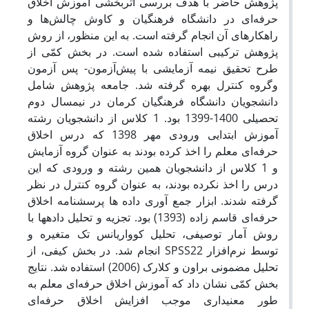
پژوهش حاضر با هدف بررسی اثربخشی آموزش اخلاق
حرفه‌ای در دانشگاه فرهنگیان و کاوش چالش‌ها و
راهکارهای آن انجام گرفته است. به این منظور، از روش
پژوهش ترکیبی استفاده شده است. در بخش کمّی از
طرح تحقیق نیمه آزمایشی با پیش‌آزمون- پس آزمون
وگروه کنترل بهره گرفته شد. جامعه پژوهش شامل
دانشجویان دانشگاه فرهنگیان کرمان در نیمسال دوم
تحصیلی 1400-1399 بود. 1 کلاس از دانشجویان رشته
آموزش ابتدایی ورودی مهر 1398 که درس اخلاق
حرفه‌ای معلم را اخذ کرده بودند به عنوان گروه آزمایش
و 1 کلاس از دانشجویان همین رشته و ورودی که این
درس را اخذ نکرده بودند، به عنوان گروه کنترل در نظر
گرفته شدند. ابزار جمع آوری داده ها پرسشنامه اخلاق
حرفه‌ای قاسم زاده (1393) بود. تجزیه و تحلیل داده‏ها با
روش آمار توصیفی، تحلیل کوواریانس تک متغیره و
توسط نرم‌افزار SPSS22 انجام شد. در بخش کیفی، از
تحلیل مضمونی براون و کلارک (2006) استفاده شد. نتایج
بخش کمّی نشان داد که آموزش اخلاق حرفه‌ای معلم به
طور معنی‏داری موجب افزایش اخلاق حرفه‌ای