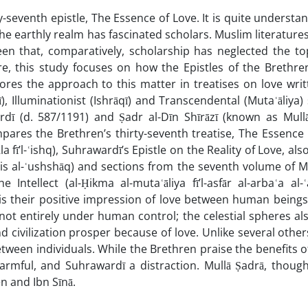
rty-seventh epistle, The Essence of Love. It is quite understa
the earthly realm has fascinated scholars. Muslim literatures
en that, comparatively, scholarship has neglected the top
, this study focuses on how the Epistles of the Brethren
explores the approach to this matter in treatises on love wri
), Illuminationist (Ishrāqī) and Transcendental (Mutaʿāliya)
rdī (d. 587/1191) and Ṣadr al-Dīn Shīrāzī (known as Mullā
ompares the Brethren’s thirty-seventh treatise, The Essence 
āla fī’l-ʿishq), Suhrawardī’s Epistle on the Reality of Love, al
ʾnis al-ʿushshāq) and sections from the seventh volume of M
tellect (al-Ḥikma al-mutaʿāliya fī’l-asfār al-arbaʿa al-ʿ
is their positive impression of love between human beings,
ot entirely under human control; the celestial spheres al
d civilization prosper because of love. Unlike several other
between individuals. While the Brethren praise the benefits 
armful, and Suhrawardī a distraction. Mullā Ṣadrā, though
n and Ibn Sīnā.