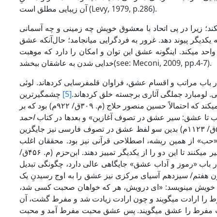
آن زیبایی مطلق است (Levy, 1979, p.286).
از خود تهی می­کند؛ زیرا در پی اتحاد با معشوق خویش چه زمینی و چه آسمانی
ه یکدیگر پیوند دهد. غرور به فردگرایی می­انجامد؛ حال‌آنکه عشق
حد می­کند. این­گونه عشق این توان و امکان را دارد که موهبت
خدایی شدن به عاشقان ببخشد(see: Meconi, 2009, pp.4-7).
باب مراتب و اقسام عشق، فراوان قلم­فرسایی کرده­اند. لوئی
. لومبارد جملگی آثاری برجسته خلق کرده­اند.
[5]
چشمگیرترین
اصطلاحات طرح­شده در این خصوص، محبت­ و عشق است. محمد ارکون استدلال می­کند که احتمالاً حسین منصور حلاج (م. ۳۰۹ق/ ۹۲۲م) بود که بر
 حب تا عشق: سیر عشق در تصوف آغازین» و بعدها در کتاب
احمد
نشان می­دهد که چگونه از زمان احمد غزالی (م. ۵۱۷ق/ ۱۱۲۳م) بدین سو لفظ عشق در تصوف فارسی نیز جایگزین
 «حب» از همین ریشه، اصطلاحی قرآنی نیز بود. محققان اغلب
«عشق» و عمده احساسی را که در این مقاله بر می­رسیم، به­ «محبت پرشور» تعبیر می­کنند تا این دو را از یکدیگر تمییز­ دهند. ابن‌حزم (م. ۴۵۶ق/
باب «رموز و آداب عشق» جایگاهی عالی دارد، چگونگی تبدیل
رن هفتم/ سیزدهم آسیای مرکزی نیز عشق را به اوج رسیدنِ یک
ویش می­نویسد: «ای درویش، هر که خواهان صحبت کسی شد،
 را ارادت می­گویند و چون ارادت زیادت شد و مفرط گشت، آن
ت مفرط را عشق می­گویند. پس عشق محبت مفرط آمد و محبت