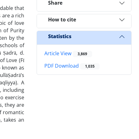
Share
ndable that
 are a rich
How to cite
ic of love
 of Purity
Statistics
tten by the
 schools of
 Ṣadrā, d.
Article View
3,869
of Love (Fī
PDF Download
1,035
so known as
ullāṢadrā’s
aqliyya). A
 including
so exercise
s, they are
of romantic
, takes an