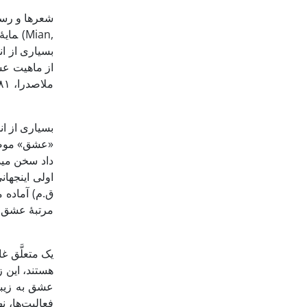
مایۀ
از ماهیت عش
بسیاری از اند
«عشق» موض
داد سخن می­دهند. پاوسانیاس (م. حدود
ق.م) آماده م
مرتبۀ عشق را
هستند، این ز
عشق به زیبا
فعالیت‌ها، نه