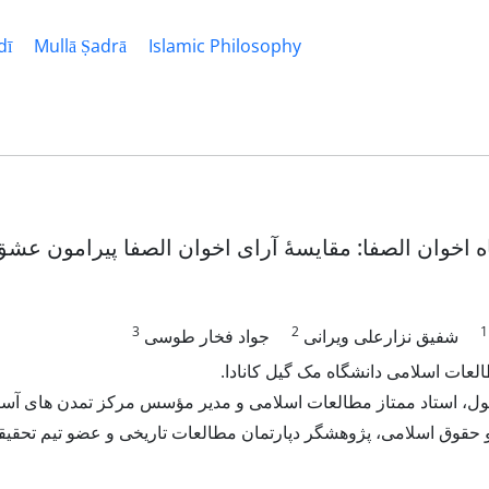
dī
Mullā Ṣadrā
Islamic Philosophy
 اخوان الصفا: مقایسۀ آرای اخوان الصفا پیرامون عشق 
3
2
1
شفیق نزارعلی ویرانی
جواد فخار طوسی
عات اسلامی دانشگاه مک گیل کانادا.
، استاد ممتاز مطالعات اسلامی و مدیر مؤسس مرکز تمدن های آسیای جن
حقوق اسلامی، پژوهشگر دپارتمان مطالعات تاریخی و عضو تیم تحقیقاتی