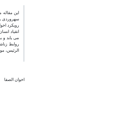
این مقاله م
سهروردی و 
رویکرد اخوا
انقیاد انس
می یابد و ب
روابط زناشو
الرئیس، موض
اخوان الصفا