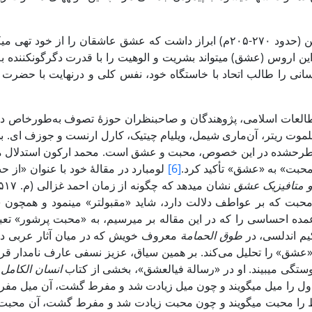
بعدها فلوطین (حدود ۲۷۰-۲۰۵م) ابراز داشت که عشق عاشقان را 
این اروس (عشق) می­تواند بشریت و الوهیت را با قدرت ­دگرگون­کننده­ ب
سانی را طالب اتحاد با خاستگاه خود، نفس کلی و درنهایت با حضرت وا
العات اسلامی، پژوهندگان و صاحب­نظران حوزۀ تصوف به‌طورخاص در 
لموت ریتر، آن‌ماری شیمل، ویلیام چیتیک، کارل ارنست و جوزف ای. بی
محبت» به «عشق» تأکید کرد.
[6]
لومبارد در مقالۀ خود با عنوان «از
و متافیزیک عشق
بت که بر عواطف دلالت دارد، شاید «مقبول­تر­» می­نمود و همچون
طوق الحمامة
معروف خویش که در میان آثار عربی در 
«عشق» را تحلیل می‌کند. بر همین سیاق، عزیز نسفی عارف نامدار ق
ستگی می­بیند. او در «رسالة فی­العشق»، بخشی از کتاب
انسان ­الکامل
خ
ل را میل می­گویند و چون میل زیادت شد و مفرط گشت، آن میل مفرط
 را محبت می­گویند و چون محبت زیادت شد و مفرط گشت، آن محب