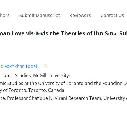
thors
Submit Manuscript
Reviewers
Contact Us
an Love vis-à-vis the Theories of Ibn Sīnā, S
3
ad Fakhkhar Toosi
Islamic Studies, McGill University.
ic Studies at the University of Toronto and the Founding D
ity of Toronto, Toronto, Canada.
ate, Professor Shafique N. Virani Research Team, University 