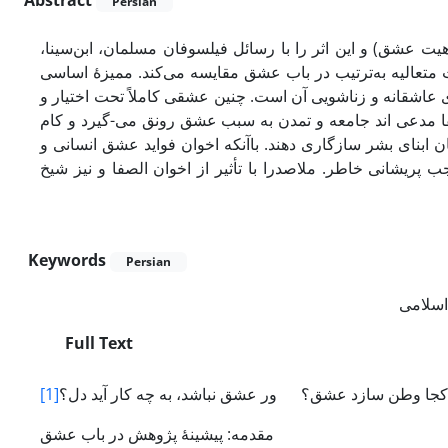
Abstract
Persian
یت عشق) و این اثر را با رسائل فیلسوفان مسلمان، ابن‌سینا،
تعالیه به‌ترتیب در باب عشق مقایسه می‌کند. ممیزۀ اساسی
ی عاشقانه و زناشویی آن است. چنین عشقی کاملاً تحت اختیار و
صفا مدعی اند جامعه و تمدن به سبب عشق رونق می-گیرد و کام
ن ابنای بشر سازگاری دهند. باآنکه اخوان فواید عشق انسانی و
جب پریشانی خاطر. ملاصدرا با تأثیر از اخوان الصفا و نیز شیخ
Keywords
Persian
اسلامی
Full Text
 کجا وطن سازد عشق؟ ور عشق نباشد، به چه کار آید دل؟
[1]
مقدمه: پیشینۀ پژوهش در باب عشق