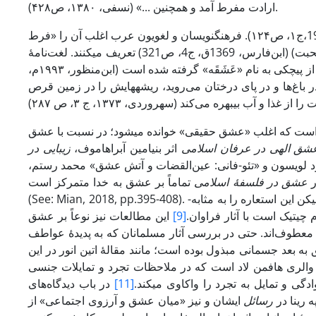
ارادت مفرط آمد و همچنین ...» (نسفی، ۱۳۸۰، ص۴۲۸).
در معناشناسی عشق گفته­اند که عشق مصدر فعل «عَشِقَ» است (الفراهیدی ، 1989،ج۱، ص۱۲۴). فرهنگ­نویسان و لغویون­ عرب اغلب آن را «فرط
الحبّ» (الجوهری، 1399ق، ج4، ص1525) یا «تجاوز حدّ المحبّه» (درگذشتن از حد محبت) (ابن‌فارس، 1369ق، ج4، ص321) تعریف می­کنند. لغت‌نامۀ
تألیف ابن‌منظور (م. ۷۱۱ق/ ۱۳۱۱م) بر آن است که لفظ عشق از پیچکی به نام «عَشَقَه» گرفته شده است (ابن‌منظور، ۱۹۹۳م،
در باغ‌ها و در پای درختان می‌رو­ید، ریشه­هایش­ را در زمین قرص
است که اغلب «عشق حقیقی» خوانده می­شود؛ در نسبت با عشق
شق الهی در عرفان اسلامی
اثر بنیامین آبراهاموف،
زیبایی در
د لویسون و «تئو-فانی: عین‌القضات و آتش عشق» محمد رستم،
ر
عشق در فلسف
ۀ اسلامی
تماماً بر عشق به خدا متمرکز است
(See: Mian, 2018, pp.395-408). جیم ویفر موضوع عشق به پسران را در ادبیات اسلامی عربی و فارسی می­پژوهد؛ لیکن این استعاره را به ­مثابه­
 چیتیک است با آثار فراوان.
[9]
این مطالعات نیز نوعاً بر عشق
عطوف‌اند. حتی در بررسی آثار مسلمانان که به پدیدۀ­ عواطف
ه بعد جسمانی مبذول بوده است؛ مانند مقالۀ اتین­ انور در این
ر والری هافمن لاد است که در ملاحظات تجرد و تمایلات جنسی
ی و تمایل به ­تجرد را واکاوی می­کند.
[11]
در باب دیدگاه‌های
 رینا در
رسائل
ایشان و نیز «میان عشق و آرزوی اجتماعی» از