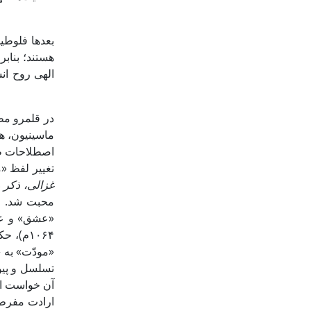
هستند؛ بنابر
الهی روح ان
در قلمرو مط
ماسینیون، ه
تغییر لفظ «
غزالی، ذکر 
محبت شد. مح
۱۰۶۴م)، حکیم اندلسی، در
«مودّت» به 
تسلسل و پیو
آن خواست او
ارادت مفرط