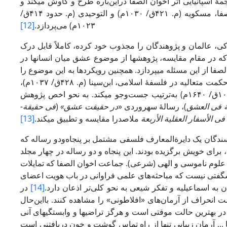
 اسپانیایی اثر اخوان الصفا­ دراین‌باره طرح و کاوش می­کند و
دومی به تأثیرات اندیشۀ صوفیان و نیز یونانیان بر مفهوم عشق در آثار اخوان الصفا، مسکویه­ (م. ۴۲۱ق/ ۱۰۳۰م) و التوحیدی (م. حدود ۴۱۴ق/
۱۰۲۳م) می‌پردازد.
[12]
ی، عالمان و پژوهندگان را مجذوب خود کرده، کاملاً قابل درک
ه در مقام مقایسه، پژوهش­ها از موضوع عشق میان انسان­ها در
صفا از این مسئله می­پردازد. همچنین رویکردها به این موضوع را
در رساله‌های با مضمون عشق به قلم نمایندگان برجستۀ مکاتب مشاء، اشراق و حکمت متعالیه در فلسفۀ اسلامی، ابن‌سینا (م. ۴۲۸ق/ ۱۰۳۷م)،
سهروردی (م. ۵۸۷ق/ ۱۱۹۱م) و صدرالدین شیرازی (معروف به ملاصدرا، م. ۱۰۵۰ق/ ۱۶۴۰م) به‌ترتیب جست‌وجو می­کند. به نحو اخص پژوهش
 فی ­العشق
)، رسالۀ سهروردی «
در
حقیقت عشق»
(
فی حقیقة­
فی الأسفار العقلیة الأربعة
ملاصدرا مقایسه و تطبیق می­کند.
[13]
نویسندگان یک دایرةالمعارف فلسفی مشتمل بر پنجاه‌ودو رساله که
برای خویش برگزیده بودند. این پنجاه و دو رساله در چهار مجلد
لوم ناموسی و الهی (شرعی). جماعت اخوان ­الصفا که تمایلات
ای شگفتی نیست که مباحثه‌های­ علمی فراوانی در باب هویت اعضای
ه اسماعیلیه و تفکر شیعی به نحو کلی‌تر اذعان دارد.
[14]
­­­­ در
انحراف از آرمان‌های «­افلاطونی» را مشاهده کنند. بااین‌حال
ر بهترین حالت موقتی است و هرگز ­تراضی­ها و ­وابستگی­های­ آنی
زیبایی تنها از راه تماس گوشت و خون دریافتنی است» (Miller, 2013, p.84). بر