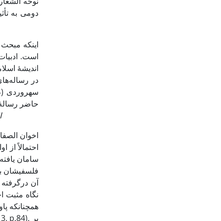
نوحه الشعار 
اینکه مبحث 
است. ادبیات
اندیشۀ اسلام
حاضر رسالۀ 
ا
اخوان ‌الصفا
احتمالاً از 
سامان یافته
فلسفی­شان­ ب
آن درگرفته 
نگاه مثبت ا
همچنان­که پاو