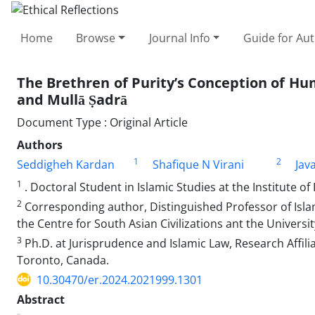
Home
Browse
Journal Info
Guide for Au
The Brethren of Purity’s Conception of Hum
and Mullā Ṣadrā
Document Type : Original Article
Authors
1
2
Seddigheh Kardan
Shafique N Virani
Jav
1
. Doctoral Student in Islamic Studies at the Institute of 
2
Corresponding author, Distinguished Professor of Islam
the Centre for South Asian Civilizations ant the Univers
3
Ph.D. at Jurisprudence and Islamic Law, Research Affili
Toronto, Canada.
10.30470/er.2024.2021999.1301
Abstract