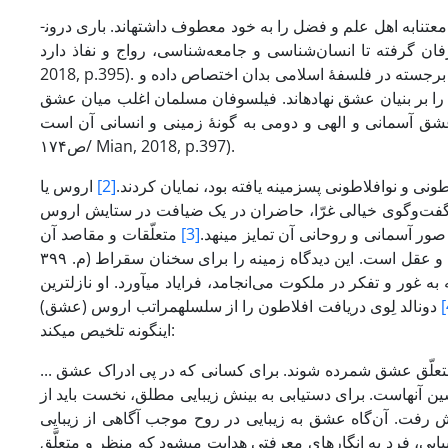
شعرها و رساله‌های با مضمون عشق در ادبیات اسلامی بس انبوه­اند و وافر و توجه معتنابه اهل علم و فضل را به خود معطوف داشته­اند. باری درون­
رفته تا انسان‌شناسی و جامعه‌شناسی، رواج و نفاذ­ دارد (Mian,
2018, p.395). بسیاری از اندیشوران مسلمان تحقیقاتی جدی در این حوزه پیش گرفتند و جایگاهی برجسته‌ در فلسفۀ اسلامی بدان اختصاص داده و
را بر بنیان عشق نهاده­اند. فیلسوفان مسلمان اغلب میان عشق
 و الهی و دومی به گونۀ زمینی و انسانی آن است (ملاصدرا، ۱۹۸۱م، ج۷،
ص۱۷۴/ Mian, 2018, p.397).
ونی و نوافلاطونی ­پس­زمینه­ یافته بود، نمایان کردند.
[2]
اروس یا
است. در این گفت‌وگوی خیالی غرّا، حاضران در یک ضیافت در ستایش اروس
[3]
متعلّقات و مقاصد آن
اولی این­جهانی­ است؛ حال‌آنکه آنچه از آنِ­ این دومی است، شریف­تر­ و در پیوند با روح و عقل است. این دیدگاه زمینه را برای سخنان سقراط (م. ۳۹۹
 غور و تفکر در ملکوت می‌انجامد، فرایاد می­آورد. او نازل­ترین
دونالد لِوی دریافت افلاطون را از سلسله­مراتب اروس­ (عشق)
این­گونه تلخیص می­کند:
... یک متعلَّق غاییِ عشق وجود دارد که مابقی می­باید به آن بگرایند­ تا اصولاً موضوع و متعلّق عشق شمرده شوند. برای کسانی که در پی ادراک عشق
یشین­ آنهاست. برای دستیابی به بینش زیبایی مطلق، نخست باید از
رفت. آن‌گاه عشق به زیبایی در روح موجب آگاهی از زیبایی
بایی، فرد به ­انگاره­ای معرفتی هدایت می­شود که منظر و متعلَّقِ