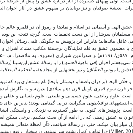
است. اولی پهنه­ای­ گسترده از آثار دربارۀ عشق را پیش از عرضۀ ترجمۀ
عشق الهی و آسمانی در اسلام و نمادها و رموز آن در قلمرو عالم خاک
 مسلمانان سرشار از این دست ­تحقیقات است. گرچه نتیجه این بوده ک
ی غافل مانده­اند؛ بنابراین این پژوهش به چگونگی تلقی
رسائل
اخوان ال
سی‌وهفتم اخوان (
فی ماهیة العشق
) را با
رسال
ۀ عشق
ابن‌سینا (
رسالة
لعشق
یا
مونس­ العشّاق
) و نیز بخش­هایی از مجلد هفتم
الحکمة المتعالیة 
 و خلّان ­الوفا (برادران باصفا و دوستان باوفا) نام مستعاری بود که 
اواخر قرن سوم قمری (اوایل قرن دهم میلادی) بدین سو به نگارش آمده، 
 است: علوم ریاضی، علوم جسمانی و طبیعی، علوم نفسانی و عقلی و ع
ه اندیشه­های نوافلاطونی­ می­گرایید، در پی گمنامی بودند؛ بنابراین ج
است. پژوهش‌های کنونی به طور گسترده‌ به نزدیکی و وابستگی ایشان ب
خوان به عشق زمینی که در ادامه از آن بحث می­کنیم، برخی ممکن است 
ل ­میلر ­بیان می­کند­، حتی در رسالۀ
ضیافت
، «آن لحظۀ­ متعالی همیشه د
را تمام و کمال پشت سر ­نمی­نهد. در سخنان رفیع دیوتیما ... آرمان 