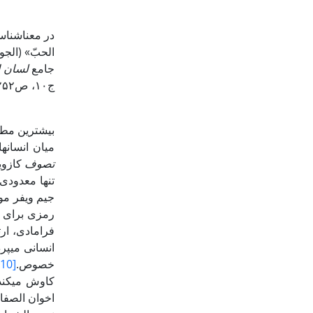
جامع
لسان ا
بیشترین­ مط
میان انسان­
تصوف
کازویو
تنها معدودی ا
رمزی برای ع
فرامادی، ار
انسانی می­پر
خصوص.
[10]
کاوش می­کند
اخوان الصفا 