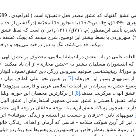
لعرب
ج۱۰، ص۲۵۲). سهروردی با بسط بیشتر این توضیح، شرح می­دهد که پیچک عشقه 
می­کند، قد می‌کشد، تنگ به دور درخت ­می‌پیچد و درخت را از غذا و آب بی­بهره می‌کند (سهروردی، ۱۳۷۳، ج ۳، ص ۲۸۷).
العات علمی در باب عشق در اندیشۀ اسلامی، معطوف بر عشق الهی 
ها که اندیشوران مسلمان بیشتر به «عشق مجازی» از آن یاد می­کنند.
ع
 موراتا،
زیبایی­شناسی­ صوفیه
سیروس زرگر،
دین عشقِ تصوف
لئونار
ز نمونه­های بسیار این ­حوزه­اند.
[7]
بر همین نحو، علی الطاف میان د
شق الهی، مرکزیت می­دهد.
[8]
از پرکارترین محققان این حوزه، ویلیام
تباط عشق با هستی­ و عشق انسانی همچون استعاره­ای از عشق الهی م
دازند - همچون
رسال
ۀ عشق
ابن‌سینا - توجه محققان بر وجه الهی عشق ب
نمونه­های نادر، «عرفان و جنسیت در اندیشه و زندگی صوفیانه» اث
. نیز اثر آرین شوکت سلامه - قدسی که آرمان و اهداف زندگی خانوادگ
در زمینۀ عشق به‌طورخاص، برجسته­ترین پژوهش‌ها­ تتبع ریکاردو فیلیپه