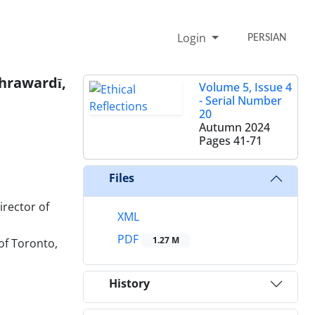
Login
PERSIAN
uhrawardī,
Volume 5, Issue 4
- Serial Number
20
Autumn 2024
Pages
41-71
Files
irector of
XML
PDF
1.27 M
of Toronto,
History