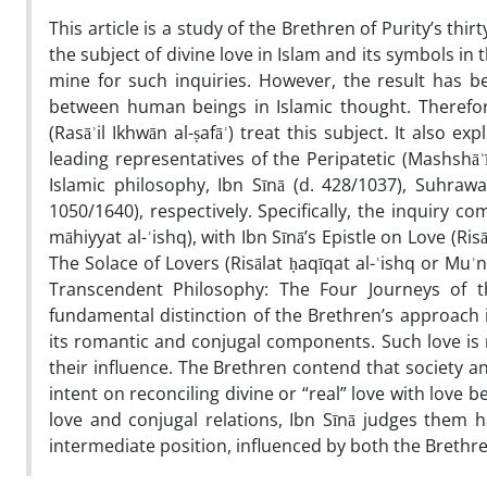
This article is a study of the Brethren of Purity’s thi
the subject of divine love in Islam and its symbols in 
mine for such inquiries. However, the result has be
between human beings in Islamic thought. Therefore
(Rasāʾil Ikhwān al-ṣafāʾ) treat this subject. It also 
leading representatives of the Peripatetic (Mashshāʾī
Islamic philosophy, Ibn Sīnā (d. 428/1037), Suhrawa
1050/1640), respectively. Specifically, the inquiry c
māhiyyat al-ʿishq), with Ibn Sīnā’s Epistle on Love (Ris
The Solace of Lovers (Risālat ḥaqīqat al-ʿishq or Mu
Transcendent Philosophy: The Four Journeys of the In
fundamental distinction of the Brethren’s approach 
its romantic and conjugal components. Such love is n
their influence. The Brethren contend that society an
intent on reconciling divine or “real” love with love 
love and conjugal relations, Ibn Sīnā judges them h
intermediate position, influenced by both the Brethre