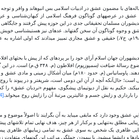
­ عشق در عرصه­های ­گونا­گون فرهنگ اسلامی از کیهان‌شناسی و عرفان گ
ق و وجوه گوناگون آن سخن گفته­اند. عده­ای نیز ­هستی­شناسی­ خویش 
حقیقی و عشق مجازی تمییز می­دادند که اولی اشاره به عشق آسمانی
یشه­وران­ جهان اسلام آرای خود را بر پرده­ای که از پیش با بحث­های افلاط
وع رسالۀ
ضیافت (سمپوزیوم)
افلاطون (م. ۳۴۸ ق.م) 
 ۱۸۰م) میان اَشکال زمینی و مادی عشق و صور آسمانی و روحانی آن تمایز می­نهد.
ی­کند. حکیم به نقل از دیوتیمای پیشگوی، مفهوم «نردبان عشق» را که به
 بارداری و زایش جسم و عالی­ترین مرتبۀ آن را زایش روح می­خواند­.
[4]
یبایی مطلق به‌تنهایی و برکنار از هر چیز، هدف نهایی تمام تلاش­های پ
یی ظاهری یک شخص به سوی عشق به تمامی زیبایی­های ظاهری پیش­ 
ادها و ­دانش­ها ­می­شود. با پیمودن جملگی مراتب این گونه­های متفاوت زی