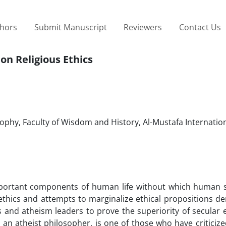
thors
Submit Manuscript
Reviewers
Contact Us
 on Religious Ethics
ophy, Faculty of Wisdom and History, Al-Mustafa Internatio
mportant components of human life without which human so
us ethics and attempts to marginalize ethical propositions d
and atheism leaders to prove the superiority of secular e
e, an atheist philosopher, is one of those who have criticize