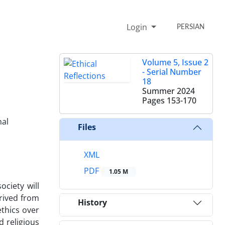
Login
PERSIAN
Volume 5, Issue 2
- Serial Number
18
Summer 2024
Pages
153-170
nal
Files
XML
PDF
1.05 M
ciety will
erived from
History
thics over
d religious