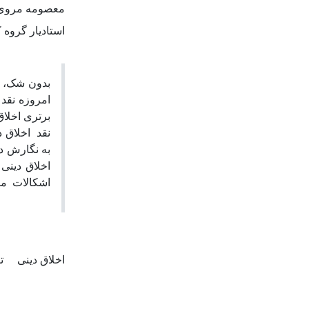
معصومه مروی
استادیار گروه 
بدون شک، ا
امروزه نقد 
برتری اخلاق
نقد اخلاق د
به نگارش در
اخلاق دینی
اشکالات م.
اخلاق دینی
ت