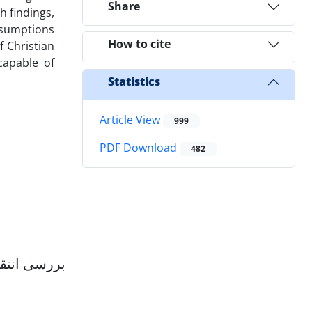
Share
h findings,
assumptions
How to cite
f Christian
 capable of
Statistics
Article View
999
PDF Download
482
بررسی انتقا