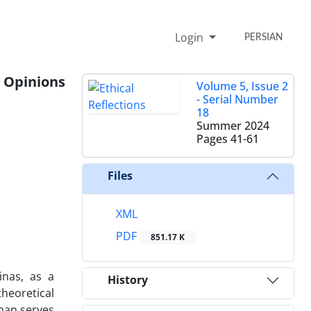
Login
PERSIAN
e Opinions
Volume 5, Issue 2
- Serial Number
18
Summer 2024
Pages
41-61
Files
XML
PDF
851.17 K
inas, as a
History
heoretical
tman serves