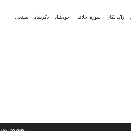
ژاک لکان
سوژۀ اخلاقی
خودبنیاد
دگربنیاد
پستچی
on our website.