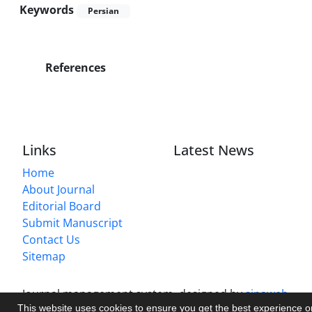
Keywords
Persian
References
Links
Latest News
Home
About Journal
Editorial Board
Submit Manuscript
Contact Us
Sitemap
Journal management system.
designed by
sinaweb
This website uses cookies to ensure you get the best experience 