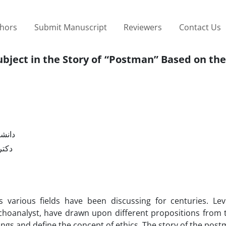
thors
Submit Manuscript
Reviewers
Contact Us
Subject in the Story of “Postman” Based on th
دانشی
دکتر
s various fields have been discussing for centuries. Lev
hoanalyst, have drawn upon different propositions from t
hings and define the concept of ethics. The story of the pos