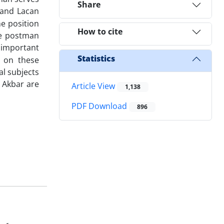
Share
 and Lacan
he position
How to cite
he postman
t important
Statistics
d on these
al subjects
j Akbar are
Article View
1,138
PDF Download
896