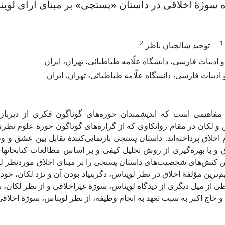
ه سوژۀ اخلاقی در داستان «پستچی» بر مبنای آرای لوین
2
1
توحید شالچیان ناظر
و ادبیات فارسی، دانشگاه علّامه طباطبائی، تهران، ایران
ادبیات فارسی، دانشگاه علّامه طباطبائی، تهران، ایران
مفاهیمی است که اندیشمندان حوزه‌های گوناگون فکری از دیرباز 
و لکان در مقام روانکاوی که از گزاره‌های گوناگون حوزۀ علوم نظری
اخلاق پرداخته­‌اند. داستان
پستچی
بازنمایی‌کنندۀ تقابل بین عشق و و
ق و با بهره‌گیری از روش تحلیل کیفی و بر اساس مطالعات کتابخانه­ای
س کنش‌های شخصیت‌های داستان
پستچی
را بر مبنای اخلاق موردنظر ل
ترین مؤلفۀ اخلاق در نظر لویناس، دگربنیاد بودن آن و نزد لکان، خو
 از میل دیگری از دیدگاه لویناس، سوژۀ غیراخلاقی و از نظر لکان، س
 و حاج اکبر به سبب تعهد به انجام وظیفه، از نظر لویناس، سوژۀ اخلاق