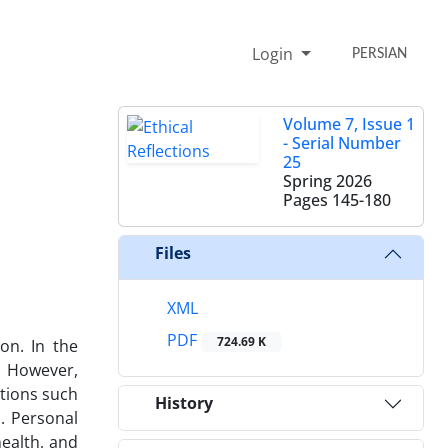
Login
PERSIAN
Volume 7, Issue 1
- Serial Number
25
Spring 2026
Pages
145-180
Files
XML
PDF
724.69 K
on. In the
. However,
tions such
History
. Personal
health, and