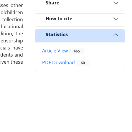
Share
usses other
oolchildren
How to cite
 collection
Educational
ition, the
Statistics
 censorship
cials have
Article View
465
tudents and
iven these
PDF Download
60