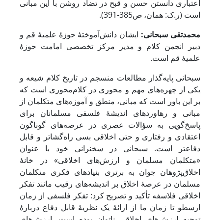
اعتباری دانستن حسن و قبح در تضاد روشن با این مبانی
است (ر.ک: همان، ص385-391).
محمدتقی سبحانی:
ایشان دانش‌آموختۀ حوزۀ علمیۀ قم و
دبیر انجمن کلام و مدیر مرکز تخصصی امامت حوزۀ
علمیۀ قم است.
سبحانی پایه‌گذار مطالعات منسجم در تاریخ کلام شیعه و
یکی از چهره‌های مهم و محوری در کلام‌محوری است که
بر این باور است که مبانی، منطق و آموزه‌های متکلمان از
مبانی و رهاوردهای اندیشۀ فلسفی مسلمانان برای
پاسخ‌گویی به سؤالات عصری در عرصه‌های گوناگون
اعتقادی و رفتاری و حتی اخلاقی بسی راه‌گشاتر و قابل
دفاع‎تر است. سبحانی در سخنرانی خود با عنوان
«متکلمان مسلمان و ارزش‌های اخلاقی» در خانۀ
اخلاق‌پژوهان جوان به برتری بنیادهای فکری متکلمان
مسلمان در عرصۀ اخلاق بر اندیشه‌های رقیب مانند تفکر
اخلاقی فلاسفه تأکید و تصریح کرد: تفکر فلسفی از زمان
ارسطو تا زمان ما از ارائۀ یک نظریۀ قابل دفاع دربارۀ
توجیه ارزش‌های اخلاقی ناتوان بوده است. ارزش‌های