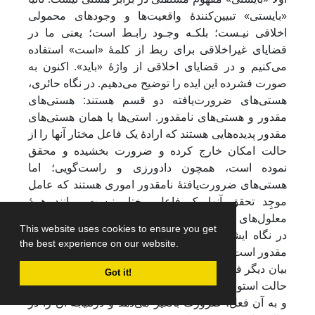
«بایستی» تبیین‌کنندۀ واقعیت‌ها و وجودهای محمولی
اخلاقی نیـست؛ بلکـه وجـود رابـط است؛ یعنی ما در
قضایای غیراخلاقی برای ربط از کلمۀ «است» استفاده
می‌کنیم و در قضایای اخلاقی از واژۀ «باید». اکنون به
صورت فشرده این ایده را توضیح می‌دهیم. در نگاه حائری،
هستی‌های ضرورت‌یافته دو قسم هستند: هستی‌های
مقدور و هستی‌های نامقدور. استی‌ها یا همان هستی‌های
مقدور پدیده‌هایی هستند که ارادۀ یک فاعل مختار آنها را از
حالت امکان خارج کرده و ضرورت بخشیده و محقق
نموده است، همچون دادورزی و راست‌گویی؛ اما
هستی‌های ضرورت‌یافتۀ نامقدور اموری هستند که عامل
موجِد تحقق آنها یک فاعل مختار نیست، مانند همۀ
معلول‌های علل طبیعی بی‌شعور و فاقد اختیار در جهان.
This website uses cookies to ensure you get
در نگاه ایشان، الزام اخلاقی همان ضرورت هستی‌های
the best experience on our website.
مقدور است که رهاورد اعمال ارادۀ فاعل مختار است؛ به
بیان دیگر فاعل مختار با اراده و اختیار خود، یک فعل را از
Got it!
حالت استوای وجودی و به تعبیر دیگر امکان خارج می‌کند
و به آن فعل، ضرورت بالغیر می‌دهد و درنتیجه آن را در