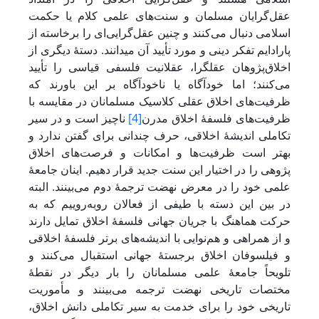
عقل‌گرایان مسلمان و سنت‌های علمی کلام یا حکمت
اسلامی دنبال می‌کنند و چنین عقل‌گرایی‌ای را برخاسته از
پارادایم تفکر دینی و مورد تأیید آن می‎دانند. دستۀ دیگری از
اخلاق‌پژوهان عقل‎گرا، عقلانیت فلسفی قیاسی را تأیید
می‌کنند؛ اما خودآگاه یا ناخودآگاه بر این باورند که
ظرفیت‌های اخلاق عقلی کلاسیک مسلمانان در مقایسه با
ظرفیت‌های فلسفۀ اخلاق مدرن
[4]
ناچیز است و در سیر
تکاملی اندیشۀ اخلاقی، حرف چندانی برای گفتن ندارد و
بهتر است ظرفیت‌ها و امکانات و فرصت‌های اخلاق
پژوهی را در اختیار این سنت جدید قرار دهیم. اینان جامعۀ
علمی خود را در معرض نهضت ترجمۀ دوم می‌بینند. البته
در بین این دسته با طیفی از فعالان روبه‌روییم که به
حرکت هماهنگ با جریان جهانی فلسفۀ اخلاق تمایل دارند
و از همراهی و هم‌نوایی با اندیشه‌های برتر فلسفۀ اخلاقی
و فیلسوفان اخلاق برجستۀ جهانی استقبال می‌کنند و
تلویحاً جامعۀ علمی مسلمانان را بار دیگر در نقطۀ
مختصات تاریخی نهضت ترجمه می‌بینند و مأموریت
تاریخی خود را برای خدمت به سیر تکاملی دانش اخلاق،