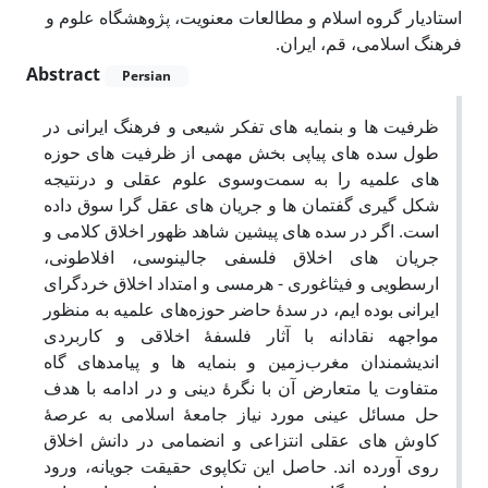
استادیار گروه اسلام و مطالعات معنویت، پژوهشگاه علوم و
فرهنگ اسلامی، قم، ایران.
Abstract
Persian
ظرفیت ‏ها و بن‏مایه‏ های تفکر شیعی و فرهنگ ایرانی در
طول سده‏ های پیاپی بخش مهمی از ظرفیت‏ های حوزه‏
های علمیه را به سمت‌وسوی علوم عقلی و درنتیجه
شکل‏ گیری گفتمان‏ ها و جریان‏ های عقل‏ گرا سوق داده
است. اگر در سده‏ های پیشین شاهد ظهور اخلاق کلامی و
جریان‏ های اخلاق فلسفی جالینوسی، افلاطونی،
ارسطویی و فیثاغوری - هرمسی و امتداد اخلاق خردگرای
ایرانی بوده ‏ایم، در سدۀ حاضر حوزه‌های علمیه به منظور
مواجهه نقادانه با آثار فلسفۀ اخلاقی و کاربردی
اندیشمندان مغرب‌زمین و بن‏مایه‏ ها و پیامدهای گاه
متفاوت یا متعارض آن با نگرۀ دینی و در ادامه با هدف
حل مسائل عینی مورد نیاز جامعۀ اسلامی به عرصۀ
کاوش ‏های عقلی انتزاعی و انضمامی در دانش اخلاق
روی آورده ‏اند. حاصل این تکاپوی حقیقت‏ جویانه، ورود