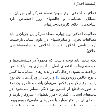
(فلسفۀ اخلاق).
عقلانیت اخلاقی نوع سوم: نقطۀ تمرکز این جریان به
مسائل انضمامی و چالش‏های روز اختصاص دارد
(شاخه‌های اخلاق کاربردی-حرفه‎ای).
عقلانیت اخلاقی نوع چهارم: نقطۀ تمرکز این جریان را باید
مطالعات تجربی و میان‎رشته‎ای در علوم انسانی بازجست
(روان‎شناسی اخلاق، تربیت اخلاقی و جامعه‌شناسی
اخلاق).
نکتۀ پنجم: باید توجه داشت که معمولاً در دسته‌بندی‌ها و
طبقه‌بندی‌ها به اقتضای اصل ساده‌سازی به انواع خالص
پرداخته می‌شود؛ درحالی‌که در پدیدارهای انسانی، ما کمتر
با نوع خالص روبه‌روییم
[5]
و برخی از ویژگی‌های یک نوع
را در نوع دیگر و برعکس می‌توان یافت و قلمرو یک نوع
به صورت قاطع از قلمرو نوع دیگر متمایز نمی‌شود. در
پدیده‌های انسانی، کمتر با «مرز نقطه‎ای» سروکار داریم و
به جای آن در اکثر موارد با «مرزهای طیفی» روبه‌روییم.
در مرزبندی طیفی در هر طبقه، سه سنخ وجود دارد: دو