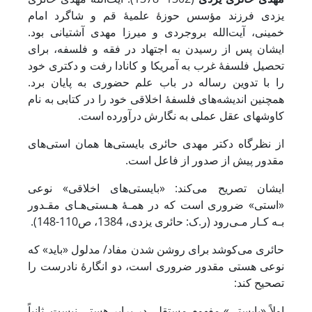
یزدی فرزند مؤسس حوزۀ علمیۀ قم و شاگرد امام
خمینی، آیت‌الله بروجردی و میرزا مهدی آشتیانی بود.
ایشان پس از رسیدن به اجتهاد در فقه و فلسفه، برای
تحصیل فلسفۀ غرب به آمریکا و کانادا رفت و دکتری خود
را با تدوین رساله در باب علم حضوری به پایان برد.
همچنین اندیشه‌های فلسفۀ اخلاقی خود را در کتابی به نام
کاوش‎های عقل عملی به نگارش درآورده است.
از نظرگاه دکتر مهدی حائری بایستی‌ها همان استی‌های
مقدور پیش از صدور از فاعل است.
ایشان تصریح می‌کند: «بایستی‌های اخلاقی» نوعی
«استی» ضروری است که در همـۀ هـستی‌هـای مقـدور
بـه کـار مـی‌رود (ر.ک: حائری یزدی، 1384، ص110-148).
حائری می‌کوشد برای روشن شدن مفاد/ مدلول «باید» که
نوعی هستی مقدور ضروری است، دو انگارۀ نادرست را
تصحیح کند:
اولاً «بایستی» مفهوم مستقلی در برابر هستی نیست. ثانیاً