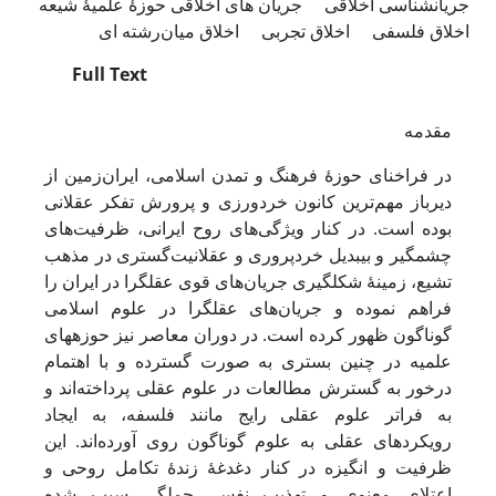
جریانشناسی اخلاقی
جریان‏ های اخلاقی حوزۀ علمیۀ شیعه
اخلاق فلسفی
اخلاق تجربی
اخلاق میان‌رشته‏ ای
Full Text
مقدمه
در فراخنای حوزۀ فرهنگ و تمدن اسلامی، ایران‌زمین از
دیرباز مهم‌ترین کانون خردورزی و پرورش تفکر عقلانی
بوده است. در کنار ویژگی‌های روح ایرانی، ظرفیت‌های
چشمگیر و بی‏بدیل خردپروری و عقلانیت‌گستری در مذهب
تشیع، زمینۀ شکل‏گیری جریان‌های قوی عقل‏گرا در ایران را
فراهم نموده و جریان‌های عقل‏گرا در علوم اسلامی
گوناگون ظهور کرده است. در دوران معاصر نیز حوزه‏های
علمیه در چنین بستری به صورت گسترده و با اهتمام
درخور به گسترش مطالعات در علوم عقلی پرداخته‌اند و
به فراتر علوم عقلی رایج مانند فلسفه، به ایجاد
رویکردهای عقلی به علوم گوناگون روی آورده‌اند. این
ظرفیت و انگیزه در کنار دغدغۀ زندۀ تکامل روحی و
اعتلای معنوی و تهذیب نفس، جملگی سبب شده