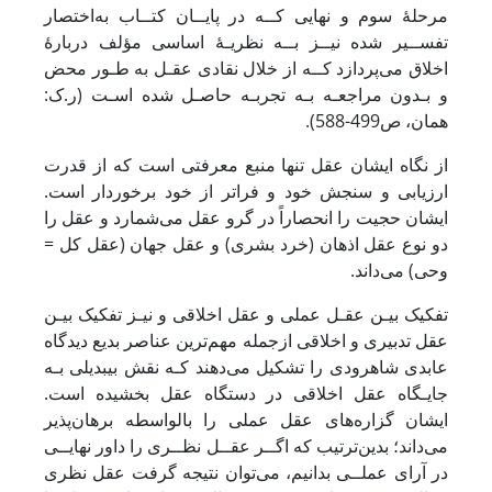
مرحلۀ سوم و نهایی کــه در پایــان کتــاب به‌اختصار
تفســیر شده نیــز بــه نظریـۀ اساسی مؤلف دربارۀ
اخلاق می‌پردازد کــه از خلال نقادی عقـل به طـور محض
و بـدون مراجعـه بـه تجربـه حاصـل شده اسـت (ر.ک:
همان، ص499-588).
از نگاه ایشان عقل تنها منبع معرفتی است که از قدرت
ارزیابی و سنجش خود و فراتر از خود برخوردار است.
ایشان حجیت را انحصاراً در گرو عقل می‌شمارد و عقل را
دو نوع عقل اذهان (خرد بشری) و عقل جهان (عقل کل =
وحی) می‌داند.
تفکیک بیـن عقـل عملی و عقل اخلاقی و نیـز تفکیک بیـن
عقل تدبیری و اخلاقی ازجمله مهم‌ترین عناصر بدیع دیدگاه
عابدی شاهرودی را تشکیل می‌دهند کـه نقش بی‎بدیلی بـه
جایـگاه عقل اخلاقی در دستگاه عقل بخشیده است.
ایشان گزاره‌های عقل عملی را بالواسطه برهان‌پذیر
می‌داند؛ بدین‌ترتیب که اگــر عقــل نظــری را داور نهایــی
در آرای عملــی بدانیم، می‌توان نتیجه گرفت عقل نظری