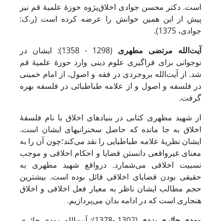
است. دکتر محسن جوادی اخلاق‌پژوه حوزۀ علمیۀ قم نیز
پیش از این همین خوانش را عرضه کرده است (ر.ک:
جوادی، 1375).
آیت‌الله مرتضی مطهری
(1298 - 1358): ایشان در
نوجوانی برای فراگیری علوم دینی وارد حوزۀ علمیۀ قم
شد. از آیت‌الله بروجردی در فقه و اصول، از امام خمینی
در فلسفه و اصول و از علامه طباطبائی در فلسفه بهره
گرفت.
از شهید مطهری کتابی در بنیادهای اخلاق با نام فلسفۀ
اخلاق به جا مانده که حاصل سخنرانی‏های ایشان است.
ایشان نظریۀ علامه طباطبایی را نقد می‌کند؛چون آن را به
معنای غیرواقعی دانستن قضایا و احکام اخلاقی و موجب
نسبیت اخلاقی می‌شمارد. درواقع شهید مطهری به
حقیقی بودن قضایای اخلاقی قائل بوده است. بیشترین
حجم مطالب ایشان ناظر به معیار فعل اخلاقی و اخلاق
هنجاری است که در ادامه بدان می‌پردازیم.
مهدی حائری یزدی
(1302 -1378):
آیت‌الله مهدی حائری