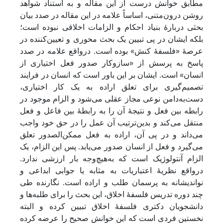
مطابق خوانش درست از این مقاله و به استناد شواهد
روشن درون‌متنی، اساساً علامه در این مقاله در صدد بیان
بحثی دربارۀ بنیاد احکام و الزامات اخلاقی نبوده است؛
بلکه ایشان در پی تبیین یک بحث محوری و تعیین‌کننده در
عرصۀ «فلسفۀ کنش» بوده است. درواقع علامه در صدد
پاسخ به پرسش از «سازوکار صدور فعل اختیاری از
انسان» است. ایشان بر این باور است که انسان در فرایند
تصمیم‌گیری برای تعلق اراده به یک کار اختیاری،
دست‌به‌دامن نوعی مجاز عقلی می‌شود و الزام موجود در
رابطه بین فعل و نتیجۀ آن را به رابطۀ بین فاعل و فعل
منتقل می‌کند و بدین‌ترتیب آن عمل را در حق خود واجب
می‌داند و در پی آن، اراده به فعل ممکن‌الصدور تعلق
می‌گیرد و فعل از انسان صدور می‌یابد. پس این الزام، یک
الزام آنتولوژیک است که به‌هیچ‌وجه بار ارزشی ندارد.
درواقع نظریۀ اعتباریات به‌ مثابه یا جوابی ابداعی و
نواندیشانه به پرسمان طلب و اراده است. نگارنده طی
چند دوره تدریس فلسفۀ اخلاق، این بحث را برای طلبه‌ها و
دانشجویان دکتری فلسفۀ اخلاق تبیین کرده و البته
نخستین فردی است که این خوانش صحیح را عرضه کرده