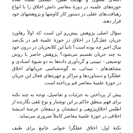
حوزه‌های علمیه در دورۀ معاصر دانش اخلاق را با انواع
رهیافت‌های عقلی در دستور کار کاوش‏ها و پژوهش‏های خود
قرار دهند.
سؤال اصلی پژوهش پیش‌رو این است که اولاً رهاورد
جریان عقل‌گرا در اخلاق در حوزۀ علمیۀ قم در یک‌صد
سال اخیر چه بوده است؟ ثانیاً این کلان‏جریان در درون خود
به چند جریان تقسیم می‌شود؟ پژوهش حاضر با روش
توصیفی - تبیینی و گردآوری داده‌ها به دو شیوۀ اسنادی و
مشاهده‏ای - میدانی، به گونه‌شناسی جریان‏های اخلاق
عقل‏گرا و دستاوردها و مراکز و چهره‌های فعال این جریان
در حوزۀ علمیۀ معاصر قم پرداخته است.
پیش از پرداختن به جزئیات و تفاصیل، توجه به چند نکته
برای فهم منطق حاکم بر این نوشتار و نوع تلقی نگارنده از
اطلس اخلاق‌پژوهی و ذی‏نقشان و ذی‏نفعان عرصۀ اندیشۀ
اخلاقی در حوزۀ علمیۀ معاصر کاملاً ضروری می‌نماید:
نکتۀ اول: اخلاق عقل‎گرا عنوانی جامع برای طیف