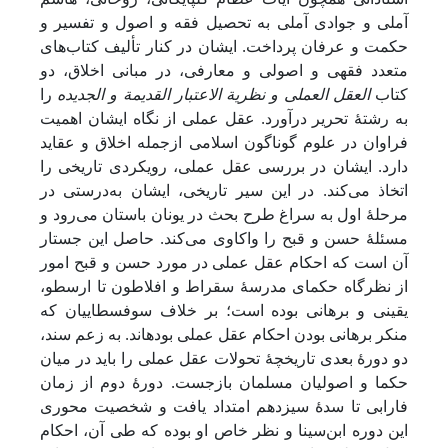
آملی و جوادی آملی به تحصیل فقه و اصول و تفسیر و
حکمت و عرفان پرداخت. ایشان در کنار تألیف کتاب‌های
متعدد فقهی و اصولی و معارفی، در مبانی اخلاق، دو
کتاب
العقل العملی و نظریة الاعتبار القدیمة و الجدیده
را
به رشتۀ تحریر درآورد. عقل عملی از نگاه ایشان اهمیت
فراوان در علوم گوناگون اسلامی ازجمله اخلاق و عقاید
دارد. ایشان در بررسی عقل عملی، رویکردی تاریخی را
اتخاذ می‌کند. در این سیر تاریخی، ایشان به‌درستی در
مرحلۀ اول به سراغ طرح بحث در یونان باستان می‌رود و
مسئلۀ حسن و قبح را واکاوی می‌کند. حاصل این جستار
آن است که احکام عقل عملی در مورد حسن و قبح امور
از نظرگاه حکمای مدرسۀ سقراط و افلاطون تا ارسطو،
یقینی و برهانی بوده است؛ بر خلاف سوفسطاییان که
منکر برهانی بودن احکام عقل عملی بوده‎اند. به زعم سند،
دو دورۀ بعدی تاریخچۀ تحولات عقل عملی را باید در میان
حکما و اصولیان مسلمان بازجست. دورۀ دوم از زمان
فارابی تا سدۀ سیزدهم امتداد یافت و شخصیت محوری
این دوره ابن‌سینا و نظر خاص او بوده که طی آن، احکام