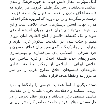
کمک مؤثر به انتقال دانش جهانی به حوزۀ فرهنگ و تمدن
اسلامی می‌دانند. در سر دیگر طیف، گروهی قرار دارند که
فلسفۀ اخلاق مدرن را فقط به عنوان یک نقطۀ عزیمت
درست بر می‎گزینند و بر این باورند که امروزه تفکر اخلاقی
مدرن جهانی آبستن پرسش‌های جدی اخلاقی است و این
پرسش‌ها می‌توانند پیشران قوی جریان اندیشۀ اخلاقی
شوند و نیک گفته‌اند: «السؤال لقاح العلم». اینان پروای
هضم و جذب شدن در عقلانیت سکولار غربی دارند و
درنهایت بر ایجاد یک گفت‌گوی مفید میان عقلانیت مدرن و
خرد شرقی - اسلامی پای می‌فشارند و بومی‌سازی
دستاوردهای جدید فلسفۀ اخلاقی و فربه ساختن خرد
اخلاقی ایرانی - اسلامی از رهگذر مطالعۀ انتقادی
نظریه‌های فیلسوفان اخلاق مطرح غرب را در سر
می‌پرورانند و نقطۀ هدف قرار داده‌اند.
دستۀ دیگری اساساً عقلانیت قیاسی را راهگشا و مفید
ارزیابی نمی‎کنند و «عقلانیت تجربی-علمی» را بر عقلانیت
قیاسی فلسفی برتر می‌دانند و روش عقل تجربی را در
حل مسائل مبتلابه فرد و جامعۀ معاصر کارآمدتر ارزیابی