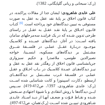
(ر.ک: سبحانی و ربانی گلپایگانی، 1382).
علی عابدی شاهرودی:
ایشان جدا از مقالات پراکنده، در
کتاب قانون اخلاق بر پایۀ نقد عقل به عقل به صورت
[6]
مستوفی به تبیین دیدگاه‌های خود پرداخته است.
کتـاب
قانـون اخـلاق بر پایۀ نقـد عقـل به عقـل در راستای
طرحی تدوین شـده که در یک فراینـد سه‌مرحله‎ای سامان
یافته اســت: در آغاز، دیدگاه‌های عمــده و کلاسـیک
موجــود دربـارۀ عقــل عملـی در فلســفۀ شــرق
مشـتمل بر دیدگاه‌های مسکویه، ابن‎سـینا، خواجه
نصیرالدین طوسی، ملاصدرا و حکیم سبزواری
جریان‎شناسى قانون اخلاق از رهگذر نقد عقل به عقل و
نیـز دیدگاه‌هـای عمـدۀ کلاسـیک در بـاب اخـلاق و عقـل
عملـی در فلسـفۀ غـرب مشــتمل بر دیدگاه‌هــای
ارسطو، دکارت، اسپینوزا و کانت شناسایی شده ‎اســت
(ر.ک: عابدی شاهرودی، 1397، ص412-419). ســپس
ایــن دیدگاه‌ها با روش انتقادی و با شیوۀ اجتهادی سـنجش
شـده و نقـاط قـوّت و ضعـف آنهـا از دیـد اسـتاد عابـدی
شـاهرودی تبییــن شده اســت (ر.ک:همان، ص412-497).