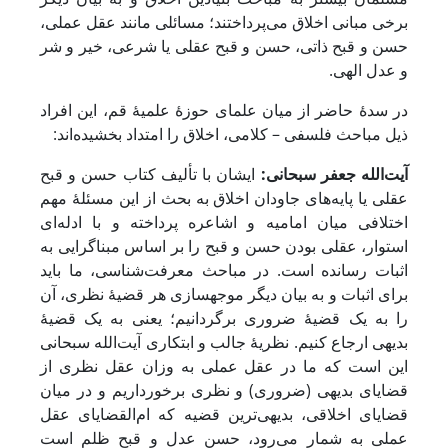
برخی مبانی اخلاق می‌پرداختند؛ مسائلی مانند عقل عملی،
حسن و قبح ذاتی، حسن و قبح عقلی یا شرعی، خیر و شر
و عدل الهی.
در سدۀ حاضر از میان علمای حوزۀ علمیۀ قم، این افراد
ذیل مباحث فلسفی – کلامی، اخلاق را امتداد بخشیده‌اند:
آیت‌الله جعفر سبحانی:
ایشان با تألیف کتاب حسن و قبح
عقلی یا پایه‌های جاودان اخلاق به بحث از این مسئلۀ مهم
اختلافی میان امامیه و اشاعره پرداخته و با ادله‌ای
استوار، عقلی بودن حسن و قبح را بر اساس مبناگرایی به
اثبات رسانده است. در مباحث معرفت‌شناسی، ما باید
برای اثبات و به بیان دیگر موجه‎سازی هر قضیۀ نظری، آن
را به یک قضیۀ ضروری برگردانیم؛ یعنی به یک قضیۀ
بدیهی ارجاع کنیم. نظریۀ جالب و ابتکاری آیت‌الله سبحانی
این است که ما در عقل عملی به وزان عقل نظری از
قضایای بدیهی (ضروری) و نظری برخورداریم و در میان
قضایای اخلاقی، بدیهی‌ترین قضیه که ام‌القضایای عقل
عملی به شمار می‌رود، حسن عدل و قبح ظلم است