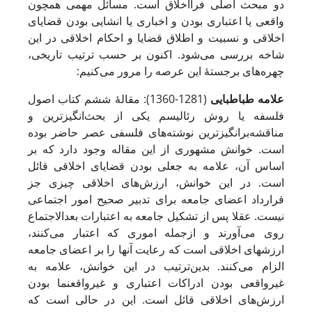
دو مبحث اصلی فرااخلاق است. مسائل مهمی همچون
واقعی یا اعتباری بودن و اخباری یا انشایی بودن قضایای
اخلاقی و نسبیت و اطلاق قضایا و احکام اخلاقی در این
شاخه بررسی می‌شود. اکنون بر حسب ترتیب تاریخی،
چهره‌های برجستۀ این عرصه را مرور می‌کنیم:
علامه طباطبایی
(1281-1360): مقالۀ ششم کتاب اصول
فلسفه یا روش رئالیسم یکی از بحث‌انگیزترین و
مناقشه‌برانگیزترین نوشته‌های فلسفی عصر حاضر بوده
است. خوانش مشهوری از این مقاله وجود دارد که بر
اساس آن، علامه به جعلی بودن قضایای اخلاقی قائل
است. در این خوانش، ارزش‌های اخلاقی چیزی جز
قرارداد اعضای جامعه برای تدبیر صحیح امور اجتماعی
نیست. عقلا پس از تشکیل جامعه به اعتبارات بعدالاجتماع
روی می‌آورند و ازجمله اموری که اعتبار می‌کنند،
ارزش‎های اخلاقی است که رعایت آنها را بر اعضای جامعه
الزام می‌کنند. بدین‌ترتیب در این خوانش، علامه به
غیرواقعی بودن ادراکات اعتباری و غیرواقع‎نما بودن
ارزش‌های اخلاقی قائل است. این در حالی است که