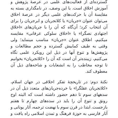
گسترده‌ای از فعالیت‌های علمی در عرصۀ پژوهش و
آموزش اخلاق است. با این وصف، در نام‎گذاری بسته به
مقایسۀ آن با حرکت‌های علمی دیگر در عرصۀ اخلاق
می‌توان عنوان «جریان» یا کلان‎جریان و ابرجریان را برای
آن انتخاب کرد؛ آن‌گاه که آن را با جریان‌های «اخلاق
اجتهادی نص‎گرا» یا «اخلاق سلوکی عرفانی» مقایسه
می‎کنیم، اطلاق عنوان «جریان» مناسب می‎نماید؛ ولی
وقتی به طیف کمابیش گسترده و حجم مطالعات و
پژوهش‌ها و تنوع آنها در ذیل این رویکرد علمی نگاه
می‌کنیم، زیبنده‌تر آن است که آن را «کلان‎جریان» بخوانیم
تا توجه مخاطب را به انشعابات و شاخه‌های ذیل آن
معطوف کند.
نکتۀ دوم: در تاریخچۀ تفکر اخلاقی در جهان اسلام،
«کلان‎جریان عقل‎گرا» با خرده‌جریان‌های متعدد ذیل آن در
سده‎های سوم تا دهم حضور داشته است که البته اوج
رونق و تنوع آن را باید در سده‌های چهارم تا هفتم
بازجست. ابتدا در قرن سوم با نهضت ترجمه، آثار یونانی و
آثار فارسی به حوزۀ فرهنگ و تمدن اسلامی راه یافت و