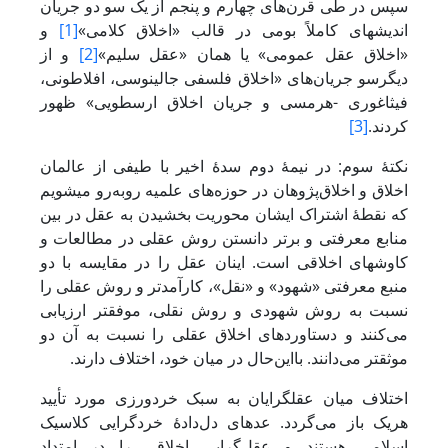
سپس در طی قرن‌های چهارم و پنجم از یک سو دو جریان
اندیشه‎ای کاملاً بومی در قالب «اخلاق کلامی»
[1]
و
«اخلاق عقل عمومی» یا همان «عقل سلیم»
[2]
و از
دیگرسو جریان‌های «اخلاق فلسفی جالینوسی، افلاطونی،
فیثاغوری -هرمسی و جریان اخلاق ارسطویی» ظهور
کردند.
[3]
نکتۀ سوم: در نیمۀ دوم سدۀ اخیر با طیفی از عالمان
اخلاق و اخلاق‌پژوهان در حوزه‌های علمیه روبه‌رو می‎شویم
که نقطۀ اشتراک ایشان محوریت بخشیدن به عقل در بین
منابع معرفتی و برتر دانستن روش عقلی در مطالعات و
کاوش‎های اخلاقی است. اینان عقل را در مقایسه با دو
منبع معرفتی «شهود» و «نقل»، کارآمدتر و روش عقلی را
نسبت به روش شهودی و روش نقلی، موفق‎تر ارزیابی
می‌کنند و دستاوردهای اخلاق عقلی را نسبت به آن دو
موثق‎تر می‌دانند. بااین‌حال در میان خود، اختلاف دارند.
اختلاف میان عقل‎گرایان به سبک خردورزی مورد تأیید
هریک باز می‌گردد. عده‎ای دل‌دادۀ خردگرایی کلاسیک
اسلامی هستند و عقل‌گرایی اخلاقی را در امتداد