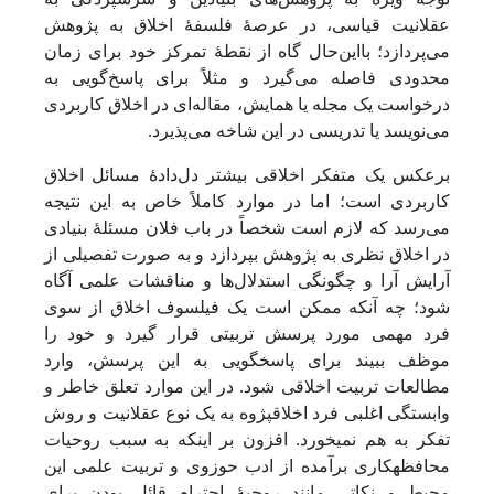
عقلانیت قیاسی، در عرصۀ فلسفۀ اخلاق به پژوهش
می‌پردازد؛ بااین‌حال گاه از نقطۀ تمرکز خود برای زمان
محدودی فاصله می‌گیرد و مثلاً برای پاسخ‌گویی به
درخواست یک مجله یا همایش، مقاله‌ای در اخلاق کاربردی
می‌نویسد یا تدریسی در این شاخه می‌پذیرد.
برعکس یک متفکر اخلاقی بیشتر دل‌دادۀ مسائل اخلاق
کاربردی است؛ اما در موارد کاملاً خاص به این نتیجه
می‌رسد که لازم است شخصاً در باب فلان مسئلۀ بنیادی
در اخلاق نظری به پژوهش بپردازد و به صورت تفصیلی از
آرایش آرا و چگونگی استدلال‌ها و مناقشات علمی آگاه
شود؛ چه آنکه ممکن است یک فیلسوف اخلاق از سوی
فرد مهمی مورد پرسش تربیتی قرار گیرد و خود را
موظف ببیند برای پاسخگویی به این پرسش، وارد
مطالعات تربیت اخلاقی شود. در این موارد تعلق خاطر و
وابستگی اغلبی فرد اخلاق‏پژوه به یک نوع عقلانیت و روش
تفکر به هم نمی‏خورد. افزون بر اینکه به سبب روحیات
محافظه‏کاری برآمده از ادب حوزوی و تربیت علمی این
محیط و نکاتی مانند روحیۀ احترام قائل بودن برای