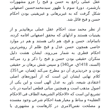
عقل عملی راجع به حسن و قبح را جزو مشهورات
بازشمرد. دورۀ سوم با ظهور سیدمحمدحسین اصفهانی
شکل گرفت که به غیربرهانی و غیریقینی بودن احکام
حسن و قبح قائل شد.
از نظر محمد سند، احکام عقل عملی برهان‏پذیر و از
یقینیات هستند و ادله‏ای که محقق اصفهانی اقامه کرده،
ناتمام‌اند. حسن و قبح، هم ذاتی هستند و هم در موارد
خاصی همچون حسن عدل و قبح ظلم از روشن‌ترین
احکام فطری به شمار می‌روند. ایشان هشت دلیل
منکران حقیقی بودن حسن و قبح را ذکر و رد می‌کند
(السند، 1418ق، ص340) و سپس شش برهان بر حقیقی
بودن و خردپذیری آن دو مطرح می‌کند (همان، ص351).
کلام نهایی ایشان این است که از آموزه‌های اصلی
اعتقادی شیعه، باور به عدل الهی است و این یکی از
اصول مذهب است و همچنین مبانی قطعی امامیه در باب
تشریع این است که «الاحکام الشریعیة الطاف فی الاحکام
العقلیه» و مناط و معیار همۀ احکام شرعی وجود مفسده
و مصلحت نفس‌الامری در کارهاست و مشهوری یا