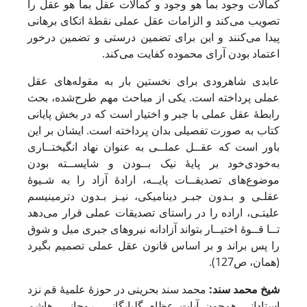
کمالات وجود بما هو وجود و کمالات عقل بما هو عقل را
تصویب می‌کند و الزامات عقل عملی نقطۀ اتکای برهانی
پیدا می‌کنند و این برای تضمین درستی و تضمین درخور
اعتماد بودن آرای محموده کفایت می‌کند.
عابدی شاهرودی برای نخستین بار به مقوله‌های عقل
عملی پرداخته است. یکی از مباحث مهم طرح‌شده، بحث
رابطۀ عقل عملی با جبر و اختیار است که در بخش پایانی
کتاب به صورت تفصیلی بدان پرداخته است. ایشان بر این
باور است که عقــل عملــی به عنوان نهاد انگیختــاری
به‌خودی‌خود بر پایۀ نیک بــودن و شایســته بودن
موضوع‌های تصدیقــات پایــه، ارادۀ آزاد را به شـیوۀ
عقلـی و بـدون جبـر دینامیکی، نیـز بـدون دترمینیسم
علیتـی، اراده را در راستای تصدیقات عملی قرار می‌دهد
تــا قــوۀ اختیــار بتواند آزادانه نیروهای جبری میل و شوق
را پس براند و بر اساس قانون عقل عملی تصمیم بگیرد
(همان، ص127).
شیخ محمد سند:
محمد سند بحرینی در حوزۀ علمیۀ قم نزد
استادانی همچون آیات عظام گلپایگانی، روحانی، هاشم