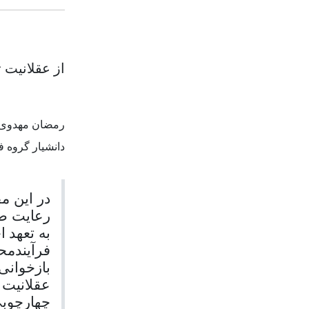
از عقلانیت 
رمضان مهدوی آ
دانشیار گروه ف
در این مق
رعایت ضو
به تعهد 
فرآیندمح
بازخوانی
عقلانیت ا
چهارچوبی