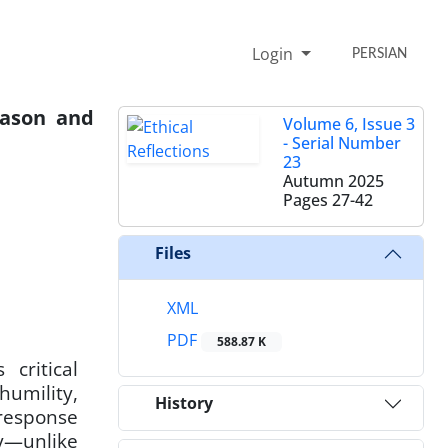
Login
PERSIAN
eason and
Volume 6, Issue 3
- Serial Number
23
Autumn 2025
Pages
27-42
Files
XML
PDF
588.87 K
critical
humility,
History
 response
ty—unlike