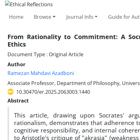
Home
Browse
Journal Info
Guide for Au
From Rationality to Commitment: A Socr
Ethics
Document Type : Original Article
Author
Ramezan Mahdavi Azadboni
Associate Professor, Department of Philosophy, Univers
10.30470/er.2025.2063003.1440
Abstract
This article, drawing upon Socrates' arg
rationalism, demonstrates that adherence t
cognitive responsibility, and internal cohe
to Aristotle's critique of "akrasia" (weaknes