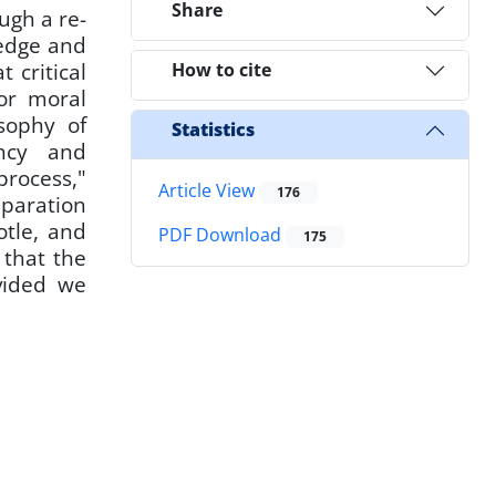
Share
ugh a re-
ledge and
 critical
How to cite
or moral
osophy of
Statistics
ency and
process,"
Article View
176
eparation
otle, and
PDF Download
175
 that the
vided we