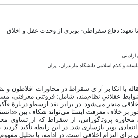
تا تعهد: دفاع سقراطی- پوپری از وحدت عقل و اخلاق
زادبنی
لسفه و کلام اسلامی دانشگاه مازندران، ایران
اله با اتکا بر آرای سقراط در محاورات افلاطون و نظ
ابط عقلانیِ نظام‌مند، شامل: فروتنی معرفتی، مس
اخلاقی منجر می‌شود. در برابر نقد ارسطو دربارۀ «آک
ور بر خلاف معرفت ایستا می‌تواند شکاف بین «دانست
 محاوره پروتاگوراس، از سقراط که از تساوی معر
نتقادی پوپر بازسازی شد. در این رابطه تأکید گردید 
 برای التزام اخلاقی است. در ادامه، با تحلیل مفهو