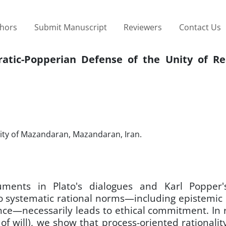
thors
Submit Manuscript
Reviewers
Contact Us
atic-Popperian Defense of the Unity of R
ity of Mazandaran, Mazandaran, Iran.
uments in Plato's dialogues and Karl Popper's 
o systematic rational norms—including epistemic 
rence—necessarily leads to ethical commitment. In
s of will), we show that process-oriented rationali