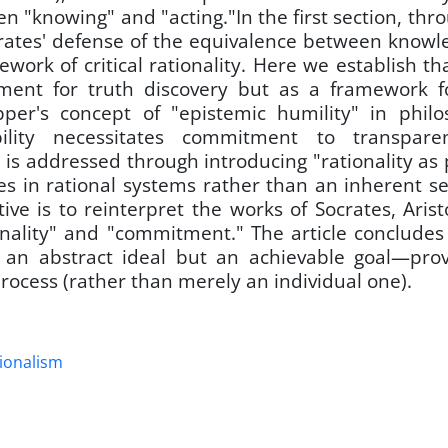
"knowing" and "acting."In the first section, thro
crates' defense of the equivalence between know
work of critical rationality. Here we establish that
ument for truth discovery but as a framework f
pper's concept of "epistemic humility" in phil
bility necessitates commitment to transpar
ge is addressed through introducing "rationality as 
ies in rational systems rather than an inherent s
ve is to reinterpret the works of Socrates, Arist
onality" and "commitment." The article concludes
t an abstract ideal but an achievable goal—pro
 process (rather than merely an individual one).
tionalism