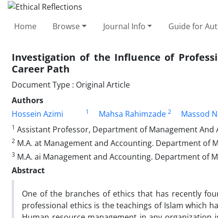
Home
Browse
Journal Info
Guide for Au
Investigation of the Influence of Profess
Career Path
Document Type : Original Article
Authors
1
2
Hossein Azimi
Mahsa Rahimzade
Massod N
1
Assistant Professor, Department of Management And Acc
2
M.A. at Management and Accounting. Department of Man
3
M.A. ai Management and Accounting. Department of Man
Abstract
One of the branches of ethics that has recently foun
professional ethics is the teachings of Islam which hav
Human resource management in any organization is b