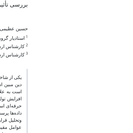
بررسی تأثیر
حسین عظیمی
1
استادیار گرو.
2
کارشناس ارش.
3
کارشناس ارش.
یکی از شاخه
دین مبین ا
است به علا
افزایش تول
وتحلیل قرار
عوامل مقید 