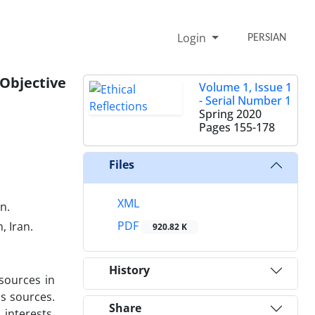
Login
PERSIAN
 Objective
Volume 1, Issue 1
- Serial Number 1
Spring 2020
Pages
155-178
Files
XML
n.
PDF
 Iran.
920.82 K
History
 sources in
us sources.
Share
interests,