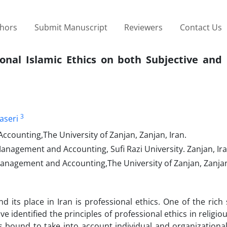
thors
Submit Manuscript
Reviewers
Contact Us
ional Islamic Ethics on both Subjective and
3
aseri
ounting,The University of Zanjan, Zanjan, Iran.
agement and Accounting, Sufi Razi University. Zanjan, Ira
agement and Accounting,The University of Zanjan, Zanjan,
d its place in Iran is professional ethics. One of the rich
e identified the principles of professional ethics in religio
ound to take into account individual and organizational 