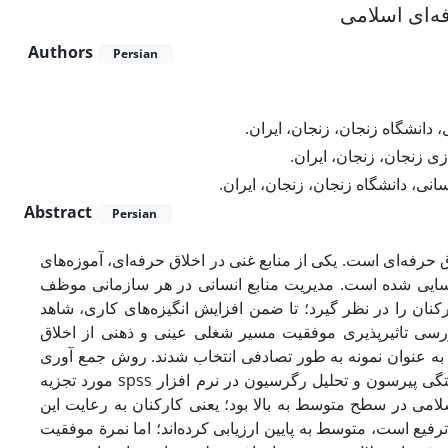
ه‌ای اسلامی
Authors
Persian
 دانشگاه زنجان، زنجان، ایران
ی زنجان، زنجان، ایران
نی، دانشگاه زنجان، زنجان، ایران
Abstract
Persian
ق حرفه‌ای است. یکی از منابع غنی در اخلاق حرفه‌ای، آموزه‌های
ناسایی شده است. مدیریت منابع انسانی در هر سازمانی موظف
نان را در نظر گیرد؛ تا ضمن افزایش انگیزه‌های کاری، شاهد
رسی تاثیر‌پذیری موفقیت مسیر شغلی عینی و ذهنی از اخلاق
نشگاه زنجان است. به این منظور، 30 نفر از کارکنان به عنوان نمونه به طور تصادفی انتخاب شدند. روش جمع آوری
داده‌ها پرسشنامه محقق ساخته بود. داده‌ها با استفاده از آزمون t، ضریب همبستگی پیرسون و تحلیل رگرسیون در نرم افزار spss مورد تجزیه
سلامی در سطح متوسط به بالا بود؛ یعنی کارکنان به رعایت این
یع است، متوسط به پایین ارزیابی کرده‌اند؛ اما نمرة موفقیت