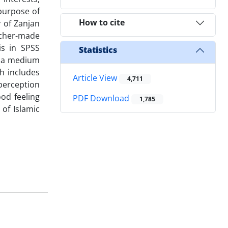
 purpose of
How to cite
y of Zanjan
rcher-made
is in SPSS
Statistics
at a medium
ch includes
Article View
4,711
 perception
od feeling
PDF Download
1,785
of Islamic