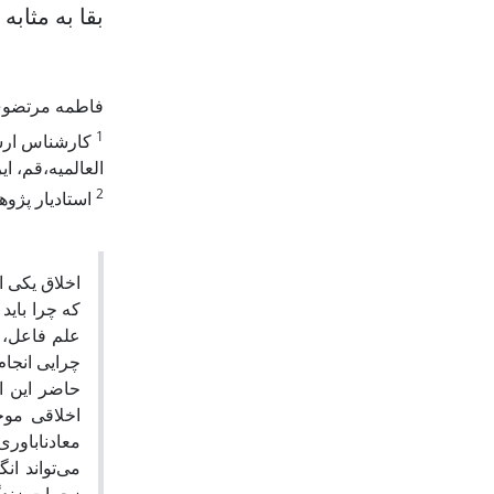
بقا به مثاب
فاطمه مرتضو
1
کارشناس ارشد
العالمیه،قم، ای
2
استادیار پژوه
اخلاق یکی ا
که چرا باید
علم فاعل، م
چرایی انجا
حاضر این اس
اخلاقی موج
معادناباور
می‌تواند ا