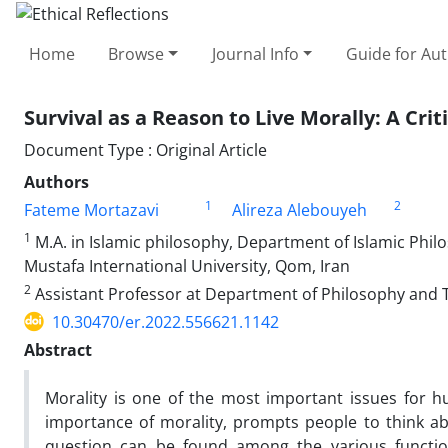
Home
Browse
Journal Info
Guide for Au
Survival as a Reason to Live Morally: A Cri
Document Type : Original Article
Authors
1
2
Fateme Mortazavi
Alireza Alebouyeh
1
M.A. in Islamic philosophy, Department of Islamic Phil
Mustafa International University, Qom, Iran
2
Assistant Professor at Department of Philosophy and T
10.30470/er.2022.556621.1142
Abstract
Morality is one of the most important issues for
importance of morality, prompts people to think ab
question can be found among the various function