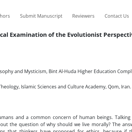
thors
Submit Manuscript
Reviewers
Contact Us
tical Examination of the Evolutionist Perspect
osophy and Mysticism, Bint Al-Huda Higher Education Comple
heology, Islamic Sciences and Culture Academy, Qom, Iran.
 humans and a common concern of human beings. Talking
out the question of why should we live morally? The answ
s that thinkers have proposed for ethics, because if t