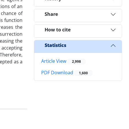
tions of an
 chance of
Share
is function
reases the
How to cite
esurrection
reasing the
Statistics
h accepting
Therefore,
Article View
cepted as a
2,998
PDF Download
1,600