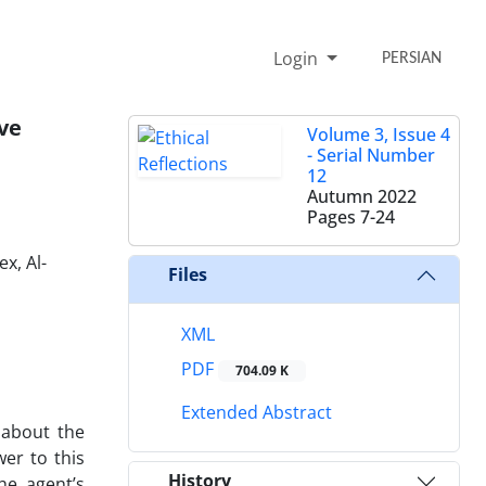
Login
PERSIAN
ive
Volume 3, Issue 4
- Serial Number
12
Autumn 2022
Pages
7-24
x, Al-
Files
XML
PDF
704.09 K
Extended Abstract
 about the
er to this
History
he agent’s