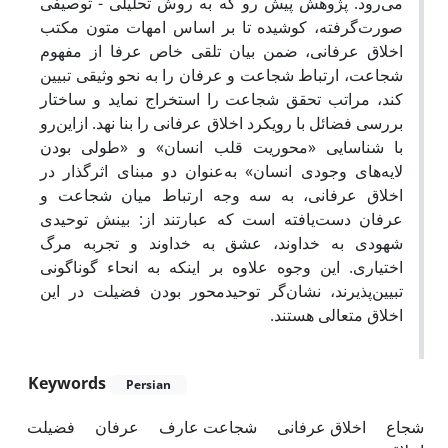
می‌رود. پژوهش پیش رو که به روش تحلیلی - توصیفی
صورت‌گرفته، کوشیده تا بر اساس امهات متون مکتب
اخلاق عرفانی، ضمن بیان تلقی خاص عرفا از مفهوم
شجاعت، ارتباط شجاعت و عرفان را به نحو وثیقی تبیین
کند، مراتب تحقق شجاعت را استخراج نماید و ساختار
بررسی فضائل با رویکرد اخلاق عرفانی را بنا نهد. ازاین‌رو
با شناسایی «محوریت قلب انسان» و «طولی بودن
لایه‌های وجودی انسان» به‌عنوان دو مبنای اثرگذار در
اخلاق عرفانی، به سه وجه ارتباط میان شجاعت و
عرفان دست‌یافته است که عبارتند از: بینش توحیدی
شهودی به خداوند، عشق به خداوند و تجربه مرگ
اختیاری. این وجوه علاوه بر اینکه به انحاء گوناگونی
تبیین‌پذیرند، نشان‌گر توحید‌محور بودن فضیلت در این
اخلاق متعالی هستند.
Keywords
Persian
شجاع
اخلاق عرفانی
شجاعت عارف
عرفان
فضیلت