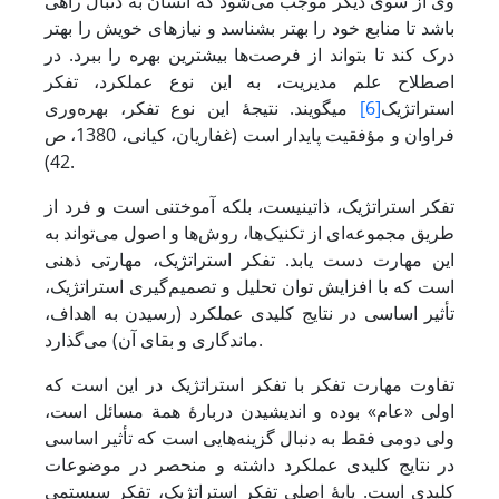
وی از سوی دیگر موجب می‌شود که انسان به دنبال راهی
باشد تا منابع خود را بهتر بشناسد و نیازهای خویش را بهتر
درک کند تا بتواند از فرصت‌ها بیشترین بهره را ببرد. در
اصطلاح علم مدیریت، به این نوع عملکرد، تفکر
استراتژیک
[6]
می­گویند. نتیجۀ این نوع تفکر، بهره‌وری
فراوان و مؤفقیت پایدار است (غفاریان، کیانی، 1380، ص
42).
تفکر استراتژیک، ذاتینیست، بلکه آموختنی است و فرد از
طریق مجموعه‌ای از تکنیک‌ها، روش‌ها و اصول می‌تواند به
این مهارت دست یابد. تفکر استراتژیک، مهارتی ذهنی
است که با افزایش توان تحلیل و تصمیم‌گیری استراتژیک،
تأثیر اساسی در نتایج کلیدی عملکرد (رسیدن به اهداف،
ماندگاری و بقای آن) می‌گذارد.
تفاوت مهارت تفکر با تفکر استراتژیک در این است که
اولی «عام» بوده و اندیشیدن دربارۀ همة مسائل است،
ولی دومی فقط به دنبال گزینه‌هایی است که تأثیر اساسی
در نتایج کلیدی عملکرد داشته و منحصر در موضوعات
کلیدی است. پایۀ اصلی تفکر استراتژیک، تفکر سیستمی