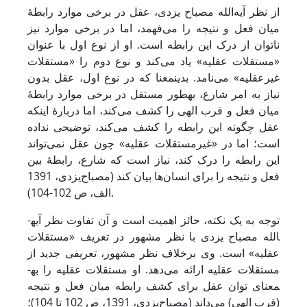
از نظر آیه‌الله مصباح یزدی، عقل در برخی موارد رابطۀ
میان فعل و نتیجه را می‌فهمد، اما در برخی موارد نیز
ناتوان از درک این رابطه است. او از نوع اول با عنوان
«مستقلات عقلیه» یاد می‌کند و نوع دوم را «مستقلات
غیرعقلیه» می‌نامد. بدین­معنا که در نوع اول، عقل بدون
نیاز به امر شارع، به­طور مستقل در برخی موارد رابطۀ
میان فعل و قرب الهی را کشف می‌کند، اما دربارۀ اینکه
عقل چگونه این رابطه را کشف می‌کند، توضیحی نداده‌
است؛ اما در «غیرمستقلات عقلیه» چون عقل نمی‌تواند
این رابطه را درک کند، نیاز است که شارع، رابطۀ بین
فعل و نتیجه را برای انسان‌ها بیان ‌کند (مصباح‌یزدی، 1391
الف، ص 102-104).
توجه به یک نکته، حائز اهمیت است و آن تفاوت نظر آیه­
الله مصباح یزدی با نظر مشهور در تعریف «مستقلات
عقلیه» است. وی برخلاف نظر مشهور، تعریفی جدید از
مستقلات عقلیه ارائه می‌دهد. او مستقلات عقلیه را به­
معنای توان عقل برای کشف رابطه میان فعل و نتیجه
(قرب الهی) می‌داند (مصباح‌یزدی، 1391، ص 102 تا 104)؛