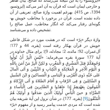
«ایزوتسو» را به این نتیجه می‌رساند که صالح، بیان ظاهر
و خارجی ایمان است که قرآن به آن امر می‌کند (‌ایزوتسو،
1394، ص 415). به­رغم اهمیت واژۀ صالح، تعریفی از آن
داده نشده است. قرآن در برخورد با مخاطب خویش به­
گونه‌ای رفتار می‌کند که انگار مخاطب، عمل صالح را
تشخیص داده و می‌شناسد.
واژۀ دیگر «بِرّ» است که در هشت مورد در شکل فاعلی
خویش در قرآن به­کار رفته است (بقره، 44 و 177؛
آل‌عمران، 92؛ مائده، 2؛ مجادله، 9)؛ برای مثال خداوند در
آیۀ 177 سورۀ بقره می‌فرماید: «لَیْسَ الْبِرَّ أَنْ تُوَلُّوا
وُجُوهَکُمْ قِبَلَ الْمَشْرِقِ وَ الْمَغْرِبِ وَ لکِنَّ الْبِرَّ مَنْ آمَنَ بِاللَّهِ
وَ الْیَوْمِ الْآخِرِ وَ الْمَلائِکَةِ وَ الْکِتابِ وَ النَّبِیِّینَ وَ آتَى الْمالَ
عَلى‏ حُبِّهِ ذَوِی الْقُرْبى‏ وَ الْیَتامى‏ وَ الْمَساکینَ وَ ابْنَ السَّبیلِ
وَ السَّائِلینَ وَ فِی الرِّقابِ وَ أَقامَ الصَّلاةَ وَ آتَى الزَّکاةَ وَ
الْمُوفُونَ بِعَهْدِهِمْ إِذا عاهَدُوا وَ الصَّابِرینَ فِی الْبَأْساءِ وَ
الضَّرَّاءِ وَ حینَ الْبَأْسِ أُولئِکَ الَّذینَ صَدَقُوا وَ أُولئِکَ هُمُ
الْمُتَّقُونَ
[9]
(بقره، 177). در شأن نزول این آیۀ شریفه بیان
شده است که مردی خدمت پیامبر رسید و از مفهوم «برّ»