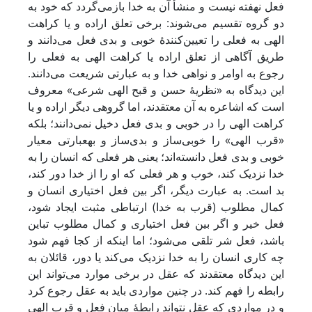
فعل نهفته نیست و منشأ آن به خدا بازمی‌گردد که خود به
دو گروه تقسیم می‌شوند: برخی تعلق اراده و یا کراهت
الهی به فعلی را تعیین‌کنندۀ خوبی و بدی فعل می‌دانند و
طریق آگاهی از تعلق اراده یا کراهت الهی به فعلی را
رجوع به اوامر و نواهی خدا و به عبارتی شریعت می‌دانند.
این دیدگاه به «نظریۀ حسن و قبح الهی شرعی» معروف
است که اشاعره به آن معتقدند، اما گروهی دیگر اراده و یا
کراهت الهی را در خوبی و بدی فعل دخیل نمی‌دانند؛ بلکه
«قرب الهی» را خوبی‌ساز و بدی‌ساز و به­عبارتی معیار
خوبی و بدی فعل دانسته‌اند؛ یعنی هر فعلی که انسان را به
خدا نزدیک کند، خوب و هر فعلی که او را از خدا دور کند،
بد است. به عبارت دیگر، اگر بین فعل اختیاری انسان و
کمال مطلوب (قرب به خدا) ارتباطی مثبت ایجاد شود،
فعل خیر و اگر بین فعل اختیاری و کمال مطلوب تباین
باشد، فعل شر تلقی می‌شود؛ اما اینکه از کجا فهم شود
چه کاری انسان را به خدا نزدیک می‌کند یا دور، قائلان به
این دیدگاه معتقدند که عقل در برخی موارد می‌تواند این
رابطه را فهم کند. در چنین مواردی باید به عقل رجوع کرد
و در مواردی که عقل نتواند رابطۀ میان فعل و قرب الهی