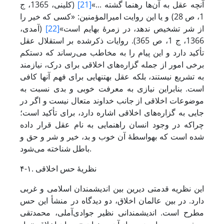
آنچه عقل به آن‌ها رهنما گشته ...»
[21]
(کلینی، 1365، ج
1، ص 28) و یا این روایت امیرالمؤمنین: «کسی که خیر را
از شر تشخیص ندهد، در زمرۀ بهایم است»
[22]
(آمدی،
1366، ج 1، ص 365). روایات ذکرشده بر استقلال عقل
تأکید دارد و این پیام را به مخاطب می‌رساند که دست­کم
برخی امور از جمله گزاره‌های اخلاقی برای درک، نیازمند
به تشریع نیستند، بلکه عقل به­تنهایی برای فهم آن­ها کافی
است. بنابراین نیازی به معرفت خوبی و بدی نسبت به
موضوعات اخلاقی از جانب خداوند متعال نیست و اگر در
جایی به گزاره‌های اخلاقی اشاره دارد، برای تأکید است؛
چراکه در وجود انسان راهنمایی به نام عقل قرار داده
شده است که به­واسطۀ آن خوب و بد، خیر و شر و حق و
باطل شناخته می‌شود.
۴-۱. نظریۀ حس اخلاقی
این نظریه قدمتی دیرین بین اندیشمندان اسلامی و غربی
دارد. در بین عالمان اخلاق، دو دیدگاه در منشأ این حس
مطرح است. اندیشمندانی نظیر جوادی‌آملی، محمدتقی