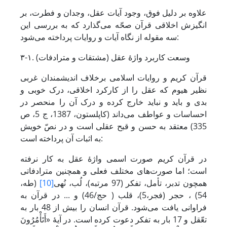
علاوه بر دلیل فوق، وجود آیات عقل، وجدان و فطرت، بر
انگیزش اخلاقی قرآن صحّه می‌گذارد که به بررسی این
سه مقوله از نگاه آیات و روایات پرداخته می‌شود:
۳-۱. وسعت کاربرد واژۀ عقل (مشتقات و مترادفات)
قرآن کریم و روایات اسلامی برخلاف اندیشمندان غربی
نظیر هیوم که عقل را از کارکرد اخلاقی، درک خوبی و
بدی و باید و نباید خارج کرده و درک آن را منحصر در
احساسات و عواطف می‌داند (کاپلستون، 1387، ج 5، ص
335) معتقد به حسن و قبح عقلی است و در نصّ خویش
به اثبات آن پرداخته است:
در قرآن کریم صورت اسمی واژۀ عقل به کار نرفته
است؛ اما صورت‌های مختلف فعلی و همچنین مترادفاتی
همچون تدبر، تأمل، تفکر (97 مرتبه)، لُب، نُهی
[10]
(طه،
54) ، حجر (فجر،5)، قلب ( حج/46) و ... در قرآن به
فراوانی یافت می‌شود. قرآن انسان را بیش از 48 بار به
تعّقل و 17 بار به تفکر دعوت کرده است. در آیۀ «أَتَأْمُرُونَ