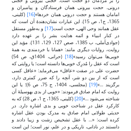
را بر مردمان دو حجت است: حجتى بیرونى و حجتى
درونى. حجت بیرونى همان فرستادگان و پیامبران و
امامان هستند و حجت درونى همان خردها»
[16]
(کلینی،
1365، ج1، ص 15). این عبارات نشان‌دهندۀ آن است که
عقل همانند وحی الهی، حجت است
[17]
و به‌طور مستقل
در کنار انبیاء و ائمه هدایت بشر را بر عهده دارد
(جوادی‌‌آملی، ب 1385، صص 127، 129، 131). مؤید این
روایت، روایات دیگری مانند: «همانا با خردمندی به همۀ
خوبی‌ها می‌توان رسید»
[18]
(حرانی، 1404ق، ص 54)
است که عقل را مُدرِک خوبی‌ها دانسته است؛ یا روایتی که
حضرت علی در صفت «عاقل» می‌فرماید: «عاقل کسی
است که از بین دو شر، آنچه را که ضرر کمتری دارد،
برگزیند ...»
[19]
(مجلسی، 1404، ج 75، ص 6)؛ یا این
روایت که امام صادق فرمودند: «خوبی از بدی به­وسیلۀ آن
شناخته می‌شود ...»
[20]
(کلینی، 1365، ج 1، ص 28) که به
کارکرد عقل در شناخت خوبی و بدی اشاره دارد. در
حدیثی طولانی امام صادق به مدرک ‌بودن عقل اشاره
کرده است: «... با عقل تشخیص زشت و زیبا دادند و
دانستند در نادانی، تاریکی و در علم، نور است؛ این است