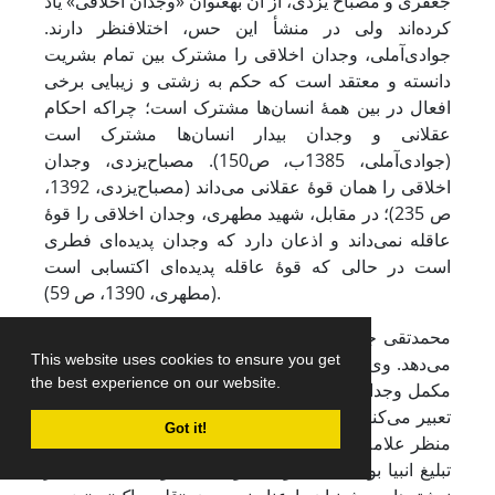
جعفری و مصباح یزدی، از آن به­عنوان «وجدان اخلاقی» یاد
کرده‌اند ولی در منشأ این حس، اختلاف­نظر دارند.
جوادی‌آملی، وجدان اخلاقی را مشترک بین تمام بشریت
دانسته و معتقد است که حکم به زشتی و زیبایی برخی
افعال در بین همۀ انسان‌ها مشترک است؛ چراکه احکام
عقلانی و وجدان بیدار انسان‌ها مشترک است
(جوادی‌آملی، 1385ب، ص150). مصباح‌یزدی، وجدان
اخلاقی را همان قوۀ عقلانی می‌داند (مصباح‌یزدی، 1392،
ص 235)؛ در مقابل، شهید مطهری، وجدان اخلاقی را قوۀ
عاقله نمی‌داند و اذعان دارد که وجدان پدیده‌ای فطری
است در حالی که قوۀ عاقله پدیده‌ای اکتسابی است
(مطهری، 1390، ص 59).
محمدتقی جعفری، معنای دیگری از وجدان اخلاقی ارائه
This website uses cookies to ensure you get
می‌دهد. وی هیچ­یک از این آراء را نمی‌پذیرد. او عقلانیت را
the best experience on our website.
مکمل وجدان می‌داند و از وجدان اخلاقی به «ندای دورن»
تعبیر می‌کند که منشأ آن با حس باطنی متفاوت است. از
Got it!
منظر علامه جعفری «وجدان اخلاقی» از روش‌ها و ارکان
تبلیغ انبیا بوده است. او می‌گوید: بحث وجدان اخلاقی در