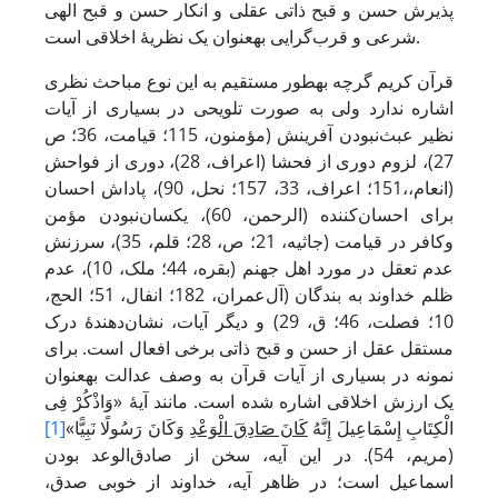
پذیرش حسن و قبح ذاتی عقلی و انکار حسن و قبح الهی
شرعی و قرب‌گرایی به­عنوان یک نظریۀ اخلاقی است.
قرآن کریم گرچه به­طور مستقیم به این نوع مباحث نظری
اشاره ندارد ولی به صورت تلویحی در بسیاری از آیات
نظیر عبث‌نبودن آفرینش (مؤمنون، 115؛ قیامت، 36؛ ص
27)، لزوم دوری از فحشا (اعراف، 28)، دوری از فواحش
(انعام،،151؛ اعراف، 33، 157؛ نحل، 90)، پاداش احسان
برای احسان‌کننده (الرحمن، 60)، یکسان‌نبودن مؤمن
وکافر در قیامت (جاثیه، 21؛ ص، 28؛ قلم، 35)، سرزنش
عدم تعقل در مورد اهل جهنم (بقره، 44؛ ملک، 10)، عدم
ظلم خداوند به بندگان (آل‌عمران، 182؛ انفال، 51؛ الحج،
10؛ فصلت، 46؛ ق، 29) و دیگر آیات، نشان‌دهندۀ درک
مستقل عقل از حسن و قبح ذاتی برخی افعال است. برای
نمونه در بسیاری از آیات قرآن به وصف عدالت به­عنوان
یک ارزش اخلاقی اشاره شده است. مانند آیۀ «وَاذْکُرْ فِی
الْکِتَابِ إِسْمَاعِیلَ إِنَّهُ
کَانَ صَادِقَ الْوَعْدِ
وَکَانَ رَسُولًا نَبِیًّا»
[1]
(مریم، 54). در این آیه، سخن از صادق‌الوعد بودن
اسماعیل است؛ در ظاهر آیه، خداوند از خوبی صدق،