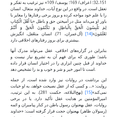
32،151؛ اعراف/ 169؛ یوسف/ 109» نیز ترغیب به تفکر و
تعقل است. در واقع در این نوع آیات، خداوند متعال، انسان
را با علم خود مواجه کرده و بروز برخی رفتارها را مغایر با
باور او می‌داند مثل در آمیختن حق و باطل «یا أَهْلَ الْکِتابِ
لِمَ تَلْبِسُونَ الْحَقَّ بِالْباطِلِ وَ تَکْتُمُونَ الْحَقَّ وَ أَنْتُمْ
تَعْلَمُونَ»
[14]
(آل‌عمران، 71). انسان متعّقل، انگیزش
بیشتری برای بروز رفتارهای اخلاقی دارد.
بنابراین در گزاره‌های اخلاقی، عقل می‌تواند مدرک آن­ها
باشد؛ طوری که برای فهم آن به تشریع نیاز نیست و
خداوند از قبل چنین ابزاری را در اختیار انسان قرار داده
است تا امور خیر و شر و خوب و بد را تشخیص دهد.
این برداشت در روایات ‌نیز وارد شده است، از جمله
روایت: «... و کسی که از عقل نصیحت خواهد، به او خیانت
نمی‌کند»
[15]
(نهج‌البلاغه، حکمت 281). به این ترتیب،
امیرالمؤمنین بر هدایت عقل تأکید دارد. یا در برخی
روایات، عقل به­عنوان رسول باطن در کنار پیامبران و ائمه
(رسولان ظاهر) به­عنوان حجت قرار گرفته است: «خداوند