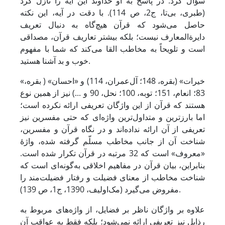
سؤال کرد. در پاسخ به او خداوند این آیه را نازل کرد
(طبری، بی‌تا، ج2، ص 114). با دقت در آیه، این نکته
حاصل می‌شود که قرآن هیچ‌گاه به دنبال تعریف
دایرةالمعارف نیست؛ بلکه بیشتر تعاریف قرآن، مصداقی
است و تلویحاً به مخاطب القا می‌کند که شما با مفهوم
خوب و بد آشنا هستید.
«خیرات» (بقره، 148؛ آل‌عمران، 114) و «احسان» ( بقره،
83؛ انعام، 151؛ توبه، 100؛ نحل، 90 و ...) نیز از همین نوع
هستند که قرآن از این واژگان تعریفی ارائه نکرده است؛
اما بارزترین و متداول‌ترین واژه‌ای که حتی مفسرین نیز
تعریفی از آن ارائه نداده‌اند و در نگاه قرآن و مفسرین،
شناخت آن از جانب مخاطب مسلّم گرفته شده، واژۀ
«معروف» است که 32 مرتبه در قرآن تکرار شده است.
بنابراین، بیان قرآن در مفاهیم اخلاقی به‌گونه‌ای است که
شناخت مخاطب از معنای فضیلت و رفتار فضیلت‌مند را
مفروض می‌گیرد (مک‌اولیف، 1390، ج1، ص 139).
علاوه بر واژگان ناظر بر فضایل، از واژه‌های مربوط به
رذایل نیز تعریفی ارائه نمی‌شود؛ بلکه فقط به عواقب آن