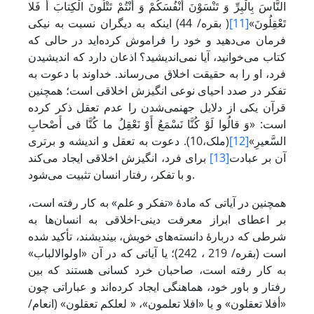
النَّاسَ بِالْبِرِّ وَ تَنْسَوْنَ أَنْفُسَکُمْ وَ أَنْتُمْ تَتْلُونَ الْکِتابَ أَ فَلا
تَعْقِلُونَ»
[11]
( بقره/ 44) اینکه به دیگران نسبت به نیکی
فرمان می‌دهید و خود را فراموش کرده‌اید در حالی که
کتاب می‌خوانید، آیا نمی‌اندیشید؟ اذعان دارد که اندیشیدن
فرد، او را به حقیقت اخلاق می‌رساند. خداوند با دعوت به
تفکر در صدد احیای نوعی انگیزش اخلاقی است؛ همچنین
قرآن یکی از دلایل جهنمی‌‌شدن را عدم تعقل ذکر کرده
است: «وَ قالُوا لَوْ کُنَّا نَسْمَعُ أَوْ نَعْقِلُ ما کُنَّا فی‏ أَصْحابِ
السَّعیرِ»
[12]
(ملک،10). دعوت به تعقل و اندیشه و برتری
آن بر عبادت
[13]
برای فرد، انگیزش اخلاقی ایجاد می‌کند
و با تفکر، رفتار انسان تثبیت می‌شود.
همچنین در آیاتی که مادۀ «تفکر و علم» به کار رفته است،
بر اعطای ابراز معرفت دینی-اخلاقی به انسان‌ها به
شرطی که دربارۀ دانسته‌های خویش، بیندیشند، تأکید شده
است (بقره/ 219 ، 242)؛ یا آیاتی که در آن «اولوالالباب»
به کار رفته است، صاحبان خرد کسانی هستند که بین
رفتار و باور خود، هماهنگی ایجاد کرده‌اند و عباراتی چون
«أفلا تعقلون» و یا «افلا تعلمون»، « لعلکم تعقلون» (انعام/