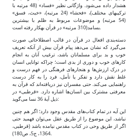
هشدار داده می‌شود. واژگانی نظیر «فساد» (48 مرتبه با
ترکیب­های مختلف)، «فحشا» (‌24 مرتبه)، «خبث، فسق»
(54 مرتبه) و موضوعات مربوط به ظلم با بیشترین
بسامد(310 مرتبه» در قرآن به­کار رفته است.
دسته‌بندی افعال در قرآن در قالب اصطلاحاتی صورت
می‌گیرد که نشان می‌دهد پیام قرآن بیش از آنکه تعریف
خوب و بد برای مسلمانان باشد، ترغیب آنان به انجام
کارهای خوب و دوری از بدی است؛ چراکه توانایی انسان
در درک ارزش‌ها و هنجارهای فرهنگی در فهم درست و
غلط نقش دارد و تفکر یا تأمل، فرد را به کار درست
راهنمایی می‌کند. حتی مفسران نیز دریافته‌اند که قرآن به
معرفتی مشترک بین انسان‌ها اشاره دارد. «قرطبی» در
ذیل آیۀ 36 نسا می‌گوید:
این آیه در تمام کتاب‌های مقدس وجود دارد؛ اگر هم چنین
نباشد، این موضوع را از طریق عقل می‌توان فهمید حتی
اگر از طریق وحی در کتاب مقدس نیامده باشد (قرطبى،
1364، ج5، ص180).