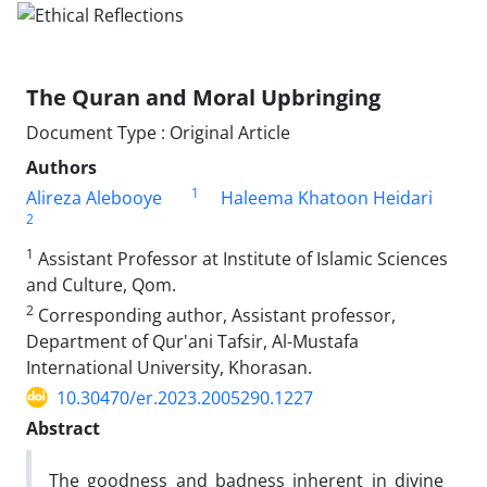
The Quran and Moral Upbringing
Document Type : Original Article
Authors
1
Alireza Alebooye
Haleema Khatoon Heidari
2
1
Assistant Professor at Institute of Islamic Sciences
and Culture, Qom.
2
Corresponding author, Assistant professor,
Department of Qur'ani Tafsir, Al-Mustafa
International University, Khorasan.
10.30470/er.2023.2005290.1227
Abstract
The goodness and badness inherent in divine