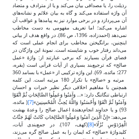
رذیلت را، یا مصداقی بیان می‌کند و یا از مترادف و متضاد
آن واژه استفاده می‌کند و گاه به بیان علائم و نشانه‌های
آن می‌پردازد و در برخی موارد نیز به پیامدها و عواقب آن
اشاره می‌کند؛ اما تعریف مفهومی به دست مخاطب
نمی‌دهد (احمدزاده، 1396، ص 86). در واقع هدف از بیانی
اینچنین، برانگیختن مخاطب برای انجام عملی است که
می‌داند رفتار خوب و شایسته است. نمونۀ این واژگان در
فضای قرآن بسیارند که برخی عبارتند از: واژۀ «عمل
صالح» که ترجیع‌بند بسیاری از آیات قرآنی است (بقره،
277؛ مائده، 69). این واژه ترکیبی از «عمل» با بسامد 360
مرتبه و «صالح» با تکرار 180 مرتبه است. این کلمه
همچنین با مفاهیم اخلاقی دیگر نظیر خیرات و احسان
ارتباطی تنگاتنگ دارد: «... وَآمَنُوا وَعَمِلُوا الصَّالِحَاتِ ثُمَّ اتَّقَوْا
وَآمَنُوا ثُمَّ اتَّقَوْا وَأَحْسَنُوا وَاللَّهُ یُحِبُّ الْمُحْسِنِینَ»
[7]
( مائده،
93) و یا خداوند انجام‌دهندۀ اعمال صالح را وعدۀ بهشت
می‌دهد: «إِنَّ الَّذِینَ آمَنُوا وَعَمِلُوا الصَّالِحَاتِ کَانَتْ لَهُمْ جَنَّاتُ
الْفِرْدَوْسِ نُزُلًا»
[8]
(کهف، 107). در جمع‌بندی آیات،
کلیدواژۀ «صالح» که ایمان را به عمل صالح گره می‌زند،