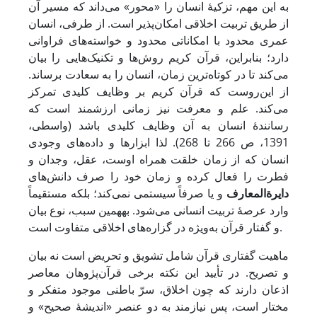
به این مهم، تزکیۀ انسان را «محور» می‌داند که مسیر آن
از طریق تربیت اخلاقی امکان‌پذیر است. از طرفی، انسان
عمری محدود با امکاناتی محدود و خواسته‌ها‌ی فراوانی
دارد؛ بنابراین، قرآن کریم روش‌ها و تکنیک‌هایی را بیان
می‌کند تا در کوتاه‌ترین زمان، انسان را به سعادت برساند.
از این‌روست که قرآن کریم بر وظایف کلیدی تمرکز
می‌کند. علم و معرفت نیز زمانی ارزشمند است که
رسانندۀ انسان به آن وظایف کلیدی باشد (واسطی،
1391، ص 266 تا 268). لذا ابزارها و داده‌های وجودی
انسان که از زمان خلقت همراه اوست، عقل، وجدان و
فطرت را فعال کرده و زمان خود را صرف دانش‌های
دایرةالمعارف
و یا صرفاً سیستمی نمی‌کند؛ بلکه مستقیماً
وارد عرصۀ تربیت انسانی می‌شود. به­همین سبب، نوع بیان
و گفتار قرآن به‌ویژه در گزاره‌های اخلاقی متفاوت است.
ماهیت گفتاری قرآن شامل تشویق و تحریض است نه بیان
و تصریح. در تأیید این نکته برخی قرآن‌پژوهان معاصر
اذعان دارند که چون اخلاق، سرّ باطنی موجود متفکر و
مختار است، پس نیازمند به دو عنصر «اندیشۀ صحیح» و