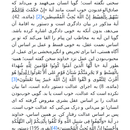
سخنی نگفته است؛ گویا انسان می‌فهمد و می‌داند که
صادق‌الوعدبودن خوب است مانند آیۀ «إِنْ حَکَمْتَ
فَاحْکُمْ
بَیْنَهُمْ بِالْقِسْطِ
إِنَّ اللَّهَ یُحِبُّ الْمُقْسِطین»
[2]
(مائده، 42).
آیۀ مذکور در بیان دادگری است و دستور به اقامۀ آن
می‌دهد، بدون آنکه به خوبی دادگری اشاره کرده باشد.
گویا این آیه به مخاطب این پیام را القا می‌کند که تو بر
اساس نعمت عقل، به خوبی قسط و عمل بر اساس آن
آگاه هستی، اما برای تحریض و انگیزه‌بخشی برای عمل، از
محبوب‌بودن این عمل نزد خداوند سخن گفته است؛ همین­
طور آیۀ «یا أَیُّهَا الَّذینَ آمَنُوا کُونُوا قَوَّامینَ لِلَّهِ شُهَداءَ
بِالْقِسْطِ وَ لا یَجْرِمَنَّکُمْ شَنَآنُ قَوْمٍ عَلى‏ أَلاَّ تَعْدِلُوا
اعْدِلُوا
هُوَ
أَقْرَبُ لِلتَّقْوى‏ وَ اتَّقُوا اللَّهَ إِنَّ اللَّهَ خَبیرٌ بِما تَعْمَلُونَ»
[3]
(مائده، 8) به اجرای عدالت دستور داده است، اما بیان
نکرده است که عدالت، خوب است یا بد. گویی خوب‌بودن
عدالت را بر اساس عقل بشری مفروض گرفته که ای
انسان! تو می‌دانی و درک می‌کنی که عدالت خوب است،
پس بر اساس عدالت رفتار کن. بر همین اساس، خداوند
در آیۀ «وَأَنْفِقُوا فِی سَبِیلِ اللَّهِ وَلَا تُلْقُوا بِأَیْدِیکُمْ إِلَى التَّهْلُکَةِ
وَأَحْسِنُوا
إِنَّ اللَّهَ یُحِبُّ الْمُحْسِنِینَ»
[4]
(بقره، 195) دستور به