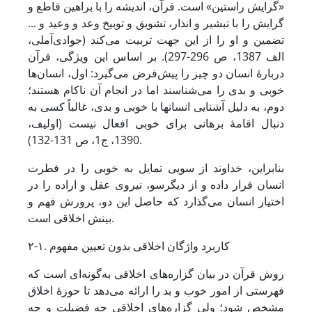
«گرایش راستین» است. قرآن، اندیشه را با براهین قاطع و
گرایش را با تبشیر و انذار، تشویق و توبیخ وعد و وعید و ...
تضمین و او را از این جهت تربیت می‌کند (جوادی‌آملی،
الف 1387، ص 296-297). بر اساس این ویژگی، قرآن
دربارۀ انسان دو چیز را پیش‌فرض می‌گیرد: اول، انسان‌ها
خوبی و بدی را می‌شناسند اما در انجام آن ناکام هستند؛
دوم، به دلیل آشنایی انسان­ها با خوبی و بدی، غالباً کسی به
دنبال اقامۀ برهانی برای خوبی افعال نیست (اولیف،
1390، ج1، ص 131-132).
بنابراین، خداوند از سویی تمایل به خوبی را در فطرت
انسان قرار داده و از دیگرسو، نیروی عقل و اراده را در
اختیار انسان می‌گذارد که حاصل این دو، پرورش فهم و
بینش اخلاقی است.
۲-۱. کاربرد واژگان اخلاقی بدون تعیین مفهوم
روش قرآن در بیان گزاره‌های اخلاقی به‌گونه‌ای است که
فهرستی از امور خوب و بد را ارائه می‌دهد تا حوزۀ اخلاق
مشخص شود؛ ولی گزاره‌های اخلاقی چه فضیلت و چه