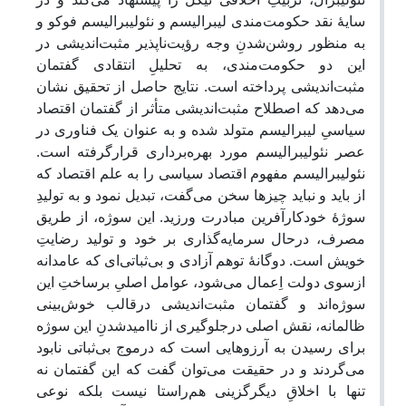
سایۀ نقد حکومت
مندی لیبرالیسم و نئولیبرالیسم فوکو و
به منظور روشن
شدنِ وجه رؤیت
ناپذیر مثبت
اندیشی در
این دو حکومت
مندی، به تحلیلِ انتقادی گفتمان
مثبت
اندیشی پرداخته است. نتایج حاصل از تحقیق نشان
می
دهد که اصطلاح مثبت
اندیشی متأثر از گفتمان اقتصاد
سیاسیِ لیبرالیسم متولد شده و به عنوان یک فناوری در
عصر نئولیبرالیسم مورد بهره
برداری قرارگرفته است.
نئولیبرالیسم مفهوم اقتصاد سیاسی را به علم اقتصاد که
از باید و نباید چیزها سخن می
گفت، تبدیل نمود و به تولیدِ
سوژۀ خودکارآفرین مبادرت ورزید. این سوژه، از طریق
مصرف، درحال سرمایه
گذاری بر خود و تولید رضایتِ
خویش است. دوگانۀ توهم آزادی و بی
ثباتی
ای که عامدانه
ازسوی دولت اِعمال می
شود، عوامل اصلیِ برساختِ این
سوژه
اند و گفتمان مثبت
اندیشی درقالب خوش
بینی
ظالمانه، نقش اصلی درجلوگیری از ناامیدشدنِ این سوژه
برای رسیدن به آرزوهایی است که درموج بی
ثباتی نابود
می
گردند و در حقیقت می
توان گفت که این گفتمان نه
تنها با اخلاقِ دیگرگزینی هم
راستا نیست بلکه نوعی