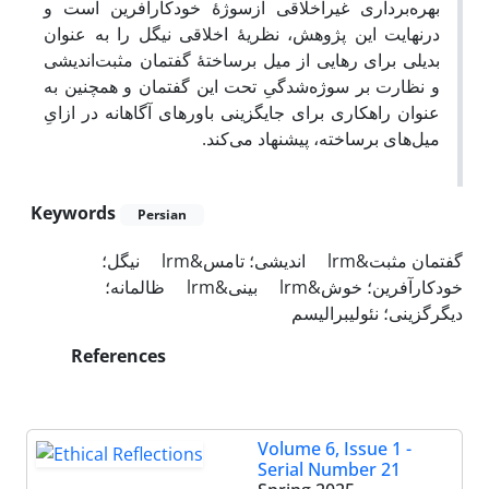
بهره
برداری غیراخلاقی ازسوژۀ خودکارآفرین است و
درنهایت این پژوهش، نظریۀ اخلاقی نیگل را به عنوان
بدیلی برای رهایی از میل برساختۀ گفتمان مثبت
اندیشی
و نظارت بر سوژه
شدگیِ تحت این گفتمان و همچنین به
عنوان راهکاری برای جایگزینی باورهای آگاهانه در ازایِ
میل
های برساخته، پیشنهاد می
کند.
Keywords
Persian
گفتمان مثبت&lrm
اندیشی؛ تامس&lrm
نیگل؛
خودکارآفرین؛ خوش&lrm
بینی&lrm
ظالمانه؛
دیگرگزینی؛ نئولیبرالیسم
References
Volume 6, Issue 1 -
Serial Number 21