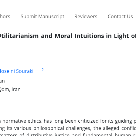
thors
Submit Manuscript
Reviewers
Contact Us
tilitarianism and Moral Intuitions in Light o
2
seini Souraki
ran
Qom, Iran
normative ethics, has long been criticized for its guiding p
 its various philosophical challenges, the alleged confli
n matters of distributive justice and fundamental human 