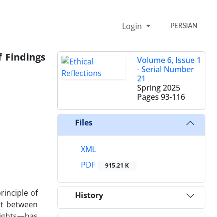
Login
PERSIAN
f Findings
Volume 6, Issue 1
- Serial Number
21
Spring 2025
Pages
93-116
Files
XML
PDF
915.21 K
rinciple of
History
ct between
rights—has