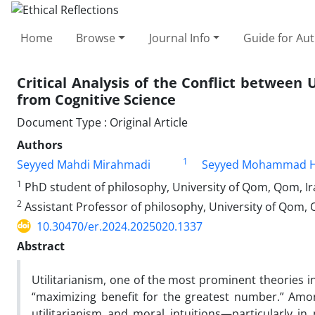
Home
Browse
Journal Info
Guide for Au
Critical Analysis of the Conflict between U
from Cognitive Science
Document Type : Original Article
Authors
1
Seyyed Mahdi Mirahmadi
Seyyed Mohammad Ho
1
PhD student of philosophy, University of Qom, Qom, I
2
Assistant Professor of philosophy, University of Qom, 
10.30470/er.2024.2025020.1337
Abstract
Utilitarianism, one of the most prominent theories in 
“maximizing benefit for the greatest number.” Among
utilitarianism and moral intuitions—particularly i