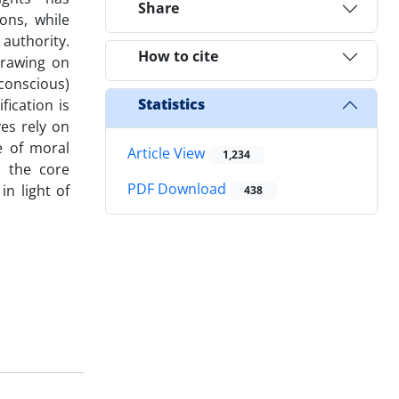
Share
ions, while
 authority.
How to cite
Drawing on
nconscious)
Statistics
fication is
ves rely on
e of moral
Article View
1,234
s the core
PDF Download
in light of
438