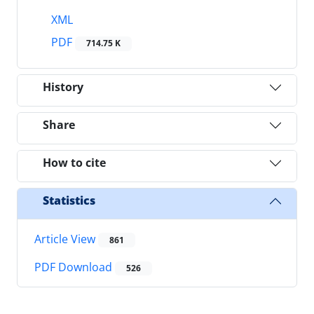
XML
PDF
714.75 K
History
Share
How to cite
Statistics
Article View
861
PDF Download
526