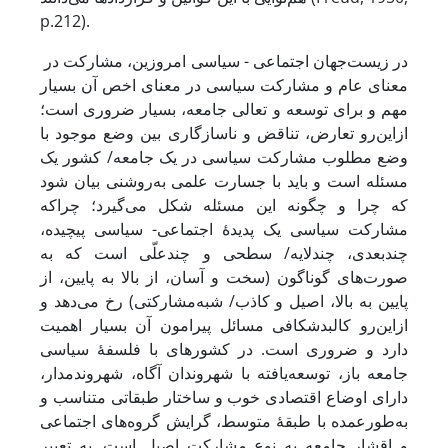
p.212).
در زیست‌جهان اجتماعی - سیاسی امروزین، مشارکت در
معنای عام و مشارکت سیاسی در معنای اخص‌ آن بسیار
مهم و برای توسعه و تعالی جامعه، بسیار ضروری است؛
ازاین‌رو تعارض، تناقض و ناسازگاری بین وضع موجود با
وضع مطلوب مشارکت سیاسی در یک جامعه/ کشور یک
مسئله است و باید با جسارت علمی به‌روشنی بیان شود
که چرا و چگونه این مسئله شکل می‌گیرد؛ چراکه
مشارکت سیاسی یک پدیدۀ اجتماعی- سیاسی پیچیده،
چندبعدی، چندلایه/ سطحی و چندعلّی است که به
صورت‌های گوناگون (سخت و آسان، از بالا به پایین، از
پایین به بالا، اصیل و کاذب/ شبه‌مشارکتی) رخ می‌دهد و
ازاین‌رو کالبدشکافی مسائل پیرامون آن بسیار اهمیت
دارد و ضروری است. در کشورهای با فلسفۀ سیاسی
جامعه‌ باز، توسعه‌یافته با شهروندان آگاه، شهروند‌مدار،
دارای اوضاع اقتصادی خوب و ساختار طبقاتی متناسب و
به‌طورعمده با طبقۀ متوسط، گرایش گروه‌های اجتماعی
و اقشار جامعه به نوع مشارکت اصیل است. به تعبیر