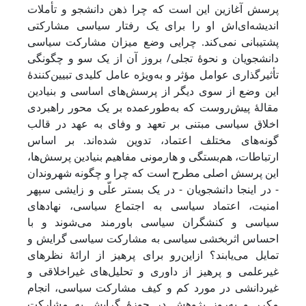
پرسش آغازین این است که چرا ذهن دانشجو و تأملات
اندیشه‌ای‌اش او را برای یک رفتار سیاسی مشارکتی
پشتیبانی نمی‌کند. چرایی وضع میزان مشارکت سیاسی
دانشجویان و نحوۀ تجلی/ بروز آن از یک‌ سو و چگونگی
تأثیرگذاری عوامل مؤثر و به‌ویژه عامل کلیدی تبیین‌کنندۀ
این وضع از‌ سوی ‌دیگر از پرسش‌های اساسی و بنیادین
مقالۀ پیش‌روست که به‌طورعمده بر یک محور راهبردی
اخلاق سیاسی مبتنی بر تعهد و وفای به عهد در قالب
گونه‌های مختلف اعتماد، تدوین شده‌اند. بر اساس
ارتباطات، هم‌بستگی و هارمونی مفاهیم بنیادین پرسش‌ها،
این پرسش اصلی مطرح است که چرا و چگونه شهروندان
- در اینجا دانشجویان - در یک بستر علّی و زایشی سپهر
امنیت، اعتماد سیاسی به اجتماع سیاسی، نهادهای
سیاسی و کنشگران سیاسی باورمند می‌شوند و با
احساس اثربخشی سیاسی به مشارکت سیاسی گرایش و
تمایل می‌یابند؟ ازاین‌رو برای پرهیز از ارائۀ نظرهای
غیرعلمی و پرهیز از داوری و تحلیل‌های غیراخلاقی و
غیردانشی در مورد کم و کیف مشارکت سیاسی، انجام
مکرر و به‌روز پژوهش در حوزۀ گرایش به مشارکت