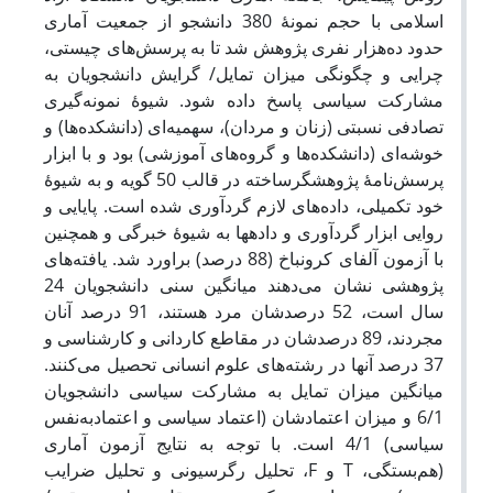
اسلامی با حجم نمونۀ 380 دانشجو از جمعیت آماری
حدود ده‌هزار نفری پژوهش شد تا به پرسش‌های چیستی،
چرایی و چگونگی میزان تمایل/ گرایش دانشجویان به
مشارکت سیاسی پاسخ داده ‌شود. شیوۀ نمونه‌گیری
تصادفی نسبتی (زنان و مردان)، سهمیه‌ای (دانشکده‌ها) و
خوشه‌ای (دانشکده‌ها و گروه‌های آموزشی) بود و با ابزار
پرسش‌نامۀ پژوهشگرساخته در قالب 50 گویه و به شیوۀ
خود تکمیلی، داده‌های لازم گردآوری شده است. پایایی و
روایی ابزار گردآوری و داده‎ها به شیوۀ خبرگی و همچنین
با آزمون آلفای کرونباخ (88 درصد) براورد شد. یافته‌های
پژوهشی نشان می‌دهند میانگین سنی دانشجویان 24
سال است، 52 درصدشان مرد هستند، 91 درصد آنان
مجردند، 89 درصدشان در مقاطع کاردانی و کارشناسی و
37 درصد آنها در رشته‌های علوم انسانی تحصیل می‌کنند.
میانگین میزان تمایل به مشارکت سیاسی دانشجویان
6/1 و میزان اعتمادشان (اعتماد سیاسی و اعتمادبه‌نفس
سیاسی) 4/1 است. با توجه به نتایج آزمون آماری
(هم‌بستگی، T و F، تحلیل رگرسیونی و تحلیل ضرایب