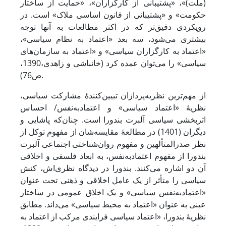
(ملت)»، «پشتیبانی از کارگزاران»، «حمایت از ساختار
حکومت» و «پشتیبانی از قانون اساسی ملاک» است. در
رویکردی دقیق‌تر که در اکثر مطالعات به آنها توجه
بیشتری می‌شود، سه بعد «اعتماد به نظام سیاسی»،
«اعتماد به کارگزاران سیاسی» و «اعتماد به سازمان‌های
سیاسی» را می‌توان عمده کرد (خانباشی و زاهدی،1390،
ص76).
از مهم‌ترین نظریه‌پردازان تبیین‌کنندۀ مشارکت سیاسی،
نظریۀ «اعتماد سیاسی» و اعتمادبه‌نفس/ احساس
اثربخشی سیاسی آلبرت بندورا است. چنان‌که پاشایی و
دیگران (1401) در مطالعۀ مقایسه‌شان از مفهوم توکل از
نظر صدرالمتألهین و مفهوم روان‌شناختی اجتماعی آلبرت
بندورا از مفهوم اعتمادبه‌نفس، به ابعاد فلسفی و اخلاقی
آن دو اشاره می‌کنند. بندورا در دیدگاه نظری‌اش، کنش
سیاسی را متأثر از یک عامل اخلاقی و ذهنی تحت عنوان
«اعتمادبه‌نفس سیاسی» و یک اخلاق عمومی در ساختار
عینی به عنوان «اعتماد به محیط سیاسی» می‌داند. ‌مطابق
نظریۀ بندورا، «اعتماد سیاسی فرایند‌ی مرکب از اعتماد به