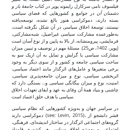
فیلسوف نامی سرکارل رایموند پوپر در کتاب
جامع
ۀ
باز و
دشمنان آن
در جوامع و کشورهایی که فضای سیاسی
بسته دارند، دموکراسی هنوز بالغ نشده، توسعه‌یافته
نیستند، توسعۀ اخلاق سیاسی در آن شکل نگرفته است،
به‌طورعمده مشارکت سیاسی غیراصیل، شبه‌مشارکتی،
فرمایشی، پیرومنشانه، از بالا به پایین و از نوع آسان است
(پوپر، 1402، ص25). مسئلۀ مهم در توصیف و تبیین میزان
مشارکت سیاسی یا گرایش و تمایل به آن ازیک‌ سو به
ساحت سیاسی جامعه و کشور و از سوی ‌دیگر به وجود
برخی متغیرها و عامل‌های اثرگذار مانند اعتماد سیاسی،
اثربخشی سیاسی، نوع و میزان جامعه‌پذیری ‌سیاسی،
امنیت، نوع و میزان بیگانگی سیاسی و... بستگی دارد که
چاشنی و بنیاد همۀ آن وفای به عهد و ایفای تعهدات اخلاق
سیاسی با هدف خلق اعتماد است.
در سراسر جهان و به‌ویژه کشورهایی که نظام سیاسی
دموکراسی دارند (see: Levin, 2015)، قشر دانشجو از
گروه‌های اجتماعی اثرگذار در ساختار اندیشه‌ای، فرهنگی،
اجتماعی و به‌ویژه اخلاق سیاسی هر کشوری قلمداد