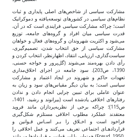
مشارکت سیاسی از شاخص‌های اصلی پایداری و ثبات
نظام‌های سیاسی در کشورهای توسعه‌یافته و دموکراتیک
است؛ چراکه ‌مشارکت سیاسی فرایند‌ی است که در آن،
قدرت سیاسی میان افراد و گروه‌های جامعه، توزیع
می‌شود و اکثریت شهروندان و گروه‌های فعال و خواهان
مشارکت سیاسی از حق انتخاب شدن، تصمیم‌گیری،
سیاست‌گذاری، ارزیابی، انتقاد، اظهارنظر، انتخاب کردن و
‌‌‌رأی دادن بهره‌مند می‌شوند (گل‌پرور و خواجه حسنی،
1390، ص203). سود جامعه در اجرای اخلاق‌مداری
تعهدات حاکم و شهروند در ایجاد اعتماد و مشارکت
سیاسی است؛ به‌ بیان ‌دیگر مقیاس‌های سود و زیان به
عنوان عاملی برای تبیین چرایی انجام دادن و ندادن
رفتارهای اخلاقی یادشده است (بیرانوند و رشید، 1401،
ص115)؛ چراکه برخی از نظریه‌پردازان مانند فروید
معتقدند عملکرد مطلوب اخلاقی مستلزم شکل‌گیری
فراخود است و اخـلاق را بـر اسـاس قـوانین و
قراردادهـای اجتماعی تعریف می‌کنند و عمل اخلاقی را
هم‌نوایی با این قوانین و قراردادها می‌دانند (Freud, 1950,