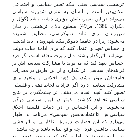
اثربخشی ‌سیاسی یعنی اینکه تغییر سیاسی و اجتماعی
امکان‌پذیر است و انسان به عنوان شهروند سیاسی
می‌تواند در این تغییر، نقش مؤثری داشته باشد (گوئل و
دیگران، 1386، ص49). سطوح بالای اثربخشی در میان
شهروندان برای اثبات دموکراسی، مطلوب شمرده
می‌شود؛ زیرا در جامعۀ دموکراتیک، شهروندان باید اندیشه
و احساس تعهد و اعتماد کنند که برای ادامۀ حیات دولت
می‌توانند تأثیرگذار باشند. دال رابرت معتقد است اگر فرد
احساس تعهد کند که می‌تواند با مشارکت سیاسی‌اش بر
فرایندهای سیاسی اثر بگذارد و از این طریق بر مقدرات
جامعه‌اش مؤثر باشد، یک ذهن اخلاقی و متعهد برای
مشارکت سیاسی دارد. اگر افراد به لحاظ ذهنی و فلسفی
تصور ‌کنند آنچه انجام می‌دهند، اثر چشمگیری بر نتایج
سیاسی نخواهد گذاشت، کمتر در امور سیاسی درگیر
می‌شوند. او این احساس را در ادبیات فلسفۀ اخلاق
سیاسی‌اش «اعتمادبه‌نفس سیاسی» می‌نامد و اظهار
می‌دارد که این قضاوت دربارۀ ناکارایی و اثربخشی
سیاسی نداشتن فرد - چه واقع بینانه باشد و چه نباشد –
این را به شهروندان القا می‌کند که مسئولان توجهی به