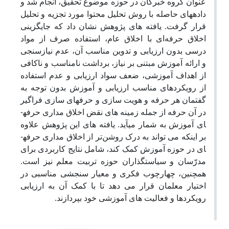
عنوان گروه خبرگان در حوزه موضوع تحقیق، انجام شد و
داده‎های حاصله با روش تحلیل محتوا مورد تجزیه و تحلیل
قرار گرفت. یافته ­های پژوهش نشان داد که جایگزینی
اخلاق حرفه‌ای با اخلاق عام، استفاده صرف از مواد
درسی بدون ارزیابی و تدوین مناسب آن، عدم نیازسنجی
و ارائه آموزش مبتنی بر نیاز، برداشت نامناسب و ناکافی
از اهداف آموزشی، ضعف سواد ارزیابی و عدم استفاده
از رویکردهای مناسب ارزیابی و آموزش بدون توجه به
گفتمان هر حرفه و هویت­ سازی و حرفه­ای­ سازی فراگیر
در آن حرفه از جمله زمینه ­های نقض اخلاق ­مداری حرفه­
ای آموزش به­ شمار می­آید. یافته­ های این پژوهش علاوه
بر اینکه می­ تواند به درک روشن‌تر از اخلاق ­مداری حرفه­
ای در حوزه آموزش کمک کند، شامل نتایج کاربردی برای
مدرّسان و سیاست­گذاران حوزه تربیت معلم نیز است.
همچنین، چهارچوب فکری و معیار سنجشی مناسبی در
اختیار معلمان قرار می­ دهد تا با کمک آن به ارزیابی
رویکردها و فعالیت­ های آموزشی خود بپردازند.