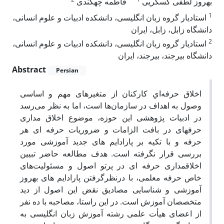
بهروز لطفی گسکریی
فاطمه چهکندی
1
استادیار گروه زبان انگلیسی، دانشکده ادبیات و علوم انسانی،
دانشگاه زابل، زابل، ایران
2
استادیار گروه زبان انگلیسی، دانشکده ادبیات و علوم انسانی،
دانشگاه بیرجند، بیرجند، ایران
Abstract
Persian
اخلاق حرفه‌ایِ کارکنان از متغیرهای مهم و اساسی
وصول به اهداف در سازمان‌ها است، اما به نظر می‌رسد
در ادبیات پژوهشی این حوزه، موضوع اخلاق­ مداری
حرفه­ای در بافت الزامات و ضروریات حرفه ­ای هر
حرفه و با تکیه بر پارادایم ­های جدید آموزشی مورد
بررسی قرار نگرفته است. هدف مطالعه حاضر تبیین
اخلاق­مداری حرفه ­ای در پرتو اصول و مسئولیت‌های
خاص حرفه معلمی، با درنظرگرفتن پارادایم ­های به­روز
آموزشی و شناسایی مصادیق نقض این اصول از دید
متخصصان آموزش است. در این راستا، مصاحبه با ده نفر
از اعضای هیأت علمی رشته آموزش زبان انگلیسی به