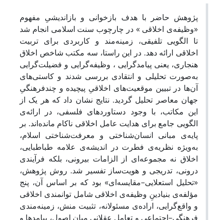
پژوهش حاضر با هدف بازخوانی و بازاندیشیِ مفهوم
«وظیفه‌ی اخلاقی » در چارچوب سنت اسلامی انجام شد
تا الگویی تلفیقی، زمینه‌مند و کاربردی برای تربیت
اخلاقی ارائه دهد. در این راستا، سه مکتب شاخص اخلاق
هنجاری، یعنی پیامدگرایی ، وظیفه‌گرایی و فضیلت‌گرایی
به‌صورت تحلیلی و انتقادی بررسی شدند و کاستی‌های
آن‌ها در تبیین موقعیت‌های اخلاقیِ پیچیده و چندفرهنگیِ
جهان معاصر تحلیل گردید. نتایج نشان داد که هر یک از
این مکاتب، با وجود دستاوردهای فلسفی، در ارائه‌ی
الگویی جامع برای هدایت عامل اخلاقی ناکام مانده‌اند. بر
پایه‌ی مبانی انسان‌شناختی و معرفت‌شناختی اسلام،
به‌ویژه نظریه‌ی فطرت در اندیشه‌ی علامه طباطبایی،
اخلاق نه مجموعه‌ای از الزامات بیرونی، بلکه فرآیندی
درونی، تدریجی و هویت‌ساز تفسیر شد. روش پژوهش،
«تحلیل استعلایی–مقایسه‌ای» بود که بر اساس آن، پنج
مؤلفه‌ی بنیادینِ وظیفه‌ی اخلاقی شامل توانمندی اخلاقی
و واقع‌گرایی، اراده‌ی مسئولانه، تثبیت منش، زمینه‌مندی
فرهنگی–اجتماعی و تعامل عقلانی میان اصول، پیامدها و