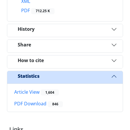
XML
PDF
712.25 K
History
Share
How to cite
Statistics
Article View
1,604
PDF Download
846
Links