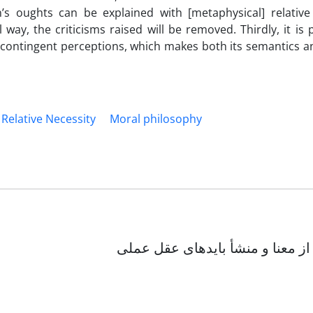
n’s oughts can be explained with [metaphysical] relative 
 way, the criticisms raised will be removed. Thirdly, it is 
 contingent perceptions, which makes both its semantics a
Relative Necessity
Moral philosophy
 از معنا و منشأ بایدهای عقل عملی