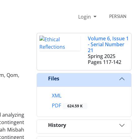
Login
PERSIAN
Volume 6, Issue 1
- Serial Number
21
Spring 2025
Pages
117-142
om, Qom,
Files
XML
PDF
624.59 K
d analyzing
contingent
History
lah Misbah
 contingent