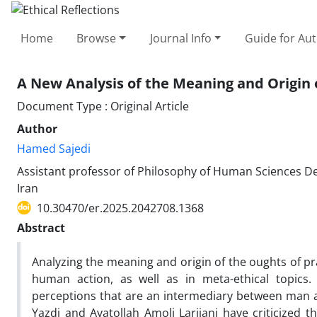
Home
Browse
Journal Info
Guide for Au
A New Analysis of the Meaning and Origin o
Document Type : Original Article
Author
Hamed Sajedi
Assistant professor of Philosophy of Human Sciences D
Iran
10.30470/er.2025.2042708.1368
Abstract
Analyzing the meaning and origin of the oughts of pr
human action, as well as in meta-ethical topics.
perceptions that are an intermediary between man a
Yazdi and Ayatollah Amoli Larijani have criticized th