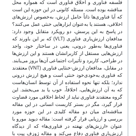
فلسفه فناوری و اخلاق فناوری است که همواره محل
مناقشه بوده است. مسئله کانونی در این حوزه این است
که آیا فناوری‌ها ذاتاً حامل ارزش‌، به‌خصوص ارزش‌های
اخلاقی، هستند یا به‌عنوان ابزارهایی خنثی عمل می‌کنند؟
در پاسخ به این پرسش، دو رویکرد متقابل وجود دارد:
) که بر این باورند که
VLT
مدافعان ارزش‌باری فناوری (
فناوری‌ها به‌طور درونی، یعنی در ساختار خود، واجد
ارزش‌هایی مستقل از کاربرانشان هستند و این ارزش‌ها
در طراحی، کاربرد و تأثیرات اجتماعی آن‌ها بروز می‌یابند.
) معتقدند
VNT
در مقابل، مدافعان ارزش-خنثایی فناوری (
که فناوری به‌خودی‌خود خنثی است و هیچ ارزش درونی
ندارد؛ بلکه تنها نحوه استفاده از آن‌ توسط انسان‌هاست
که به آن ارزش‌هایی، اخلاقاً، خوب یا بد می‌بخشد. این
گروه معتقدند فناوری نباید از لحاظ اخلاقی مورد قضاوت
قرار گیرد، مگر در بستر کاربست انسانی. در این مقاله
مناقشه‌ای میان دو مقاله کلیدی در این حوزه مورد
بررسی و ارزیابی قرار گرفته است: مقاله دیوید مورو با
عنوان «ارزش‌های نهفته در فناوری‌ها» که از دیدگاه
ارزش‌باری فناوری دفاع می‌کند و مقاله ژوزف پیت با